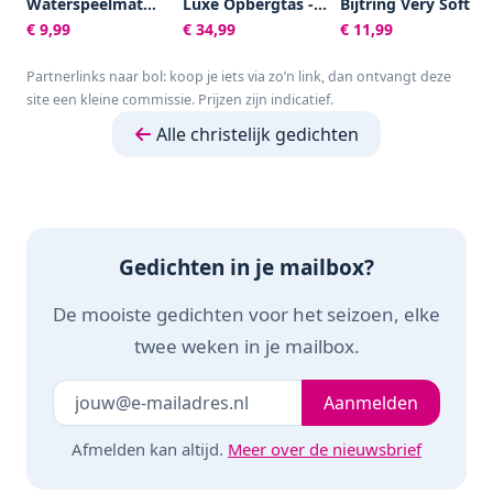
Waterspeelmat
Luxe Opbergtas -
Bijtring Very Soft -
Baby – Watermat –
Dubbelzijdig -
Baby speelgoed -
€ 9,99
€ 34,99
€ 11,99
Speelkleed –
Speelkleed -
Kraamcadeau -
Opblaasbaar –
Speelmat Baby -
Babyshower cadeau
Partnerlinks naar bol: koop je iets via zo’n link, dan ontvangt deze
Waterspeelgoed
Speelkleed Baby -
- 100% Natuurlijk
site een kleine commissie. Prijzen zijn indicatief.
Baby - Kraamcadeau
Speelmat Foam -
rubber - In
- Octopus
150 x 200 cm -
gerecyled
Alle christelijk gedichten
Opvouwbaar - Beige
geschenkdoosje
- Baby Speelgoed 6
met organic
maanden - Baby
katoenen strikje -
cadeau -
Vanaf 0 maanden -
Kraamcadeau
Bruin/Beige
Gedichten in je mailbox?
De mooiste gedichten voor het seizoen, elke
twee weken in je mailbox.
Je e-mailadres
Laat dit veld leeg
Aanmelden
Afmelden kan altijd.
Meer over de nieuwsbrief