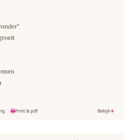
wonder"
groeit
komen
n
ing
Print & pdf
Bekijk