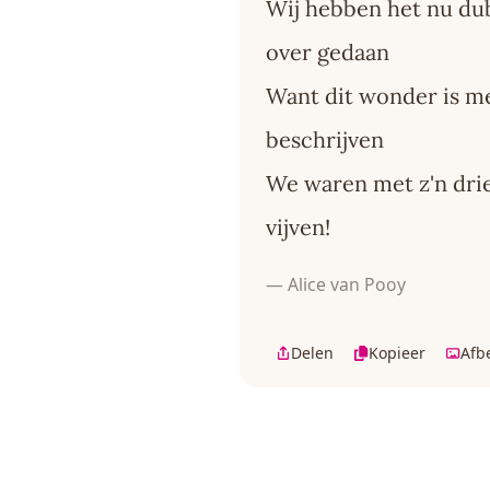
Wij hebben het nu du
over gedaan
Want dit wonder is m
beschrijven
We waren met z'n drie
vijven!
— Alice van Pooy
Delen
Kopieer
Afb