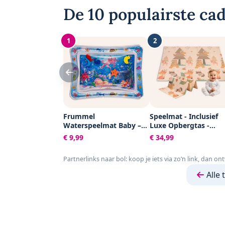
De 10 populairste cad
1
2
Frummel
Speelmat - Inclusief
Waterspeelmat Baby –
Luxe Opbergtas -
Watermat – Speelkleed –
Dubbelzijdig -
€ 9,99
€ 34,99
Opblaasbaar –
Speelkleed - Speelma
Waterspeelgoed Baby -
Baby - Speelkleed Bab
Partnerlinks naar bol: koop je iets via zo’n link, dan on
Kraamcadeau - Octopus
Speelmat Foam - 150 
200 cm - Opvouwbaar
Alle 
Beige - Baby Speelgo
6 maanden - Baby
cadeau - Kraamcadea