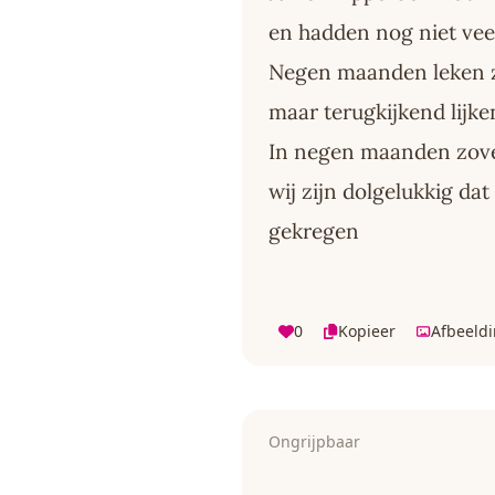
en hadden nog niet veel
Negen maanden leken z
maar terugkijkend lijk
In negen maanden zove
wij zijn dolgelukkig dat
gekregen
0
Kopieer
Afbeeld
Ongrijpbaar