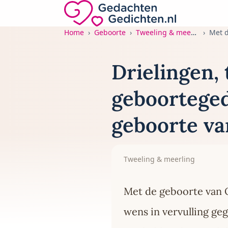
Direct naar de inhoud
Gedachten-Gedichten.nl — naar de home
Home
Geboorte
Tweeling & meerling
Met d
Drielingen,
geboorteged
geboorte va
Tweeling & meerling
Met de geboorte van 
wens in vervulling ge