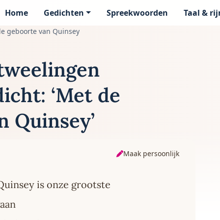
Home
Gedichten
Spreekwoorden
Taal & ri
page
e geboorte van Quinsey
 tweelingen
icht: ‘Met de
n Quinsey’
Maak persoonlijk
Quinsey is onze grootste
gaan