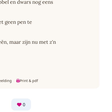
bbel en dwars nog eens
et geen pen te
ën, maar zijn nu met z'n
eelding
Print & pdf
0