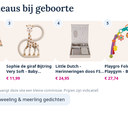
eaus bij geboorte
3
4
5
Sophie de giraf Bijtring
Little Dutch -
Playgro Fol
Very Soft - Baby
Herinneringen doos FSC
Playgym - 
speelgoed -
- Baby Bunny
acitiviteite
€ 11,99
€ 24,95
€ 27,74
t
Kraamcadeau -
Speelgoed B
y -
Babyshower cadeau -
Babyspeelg
tvangt deze site een kleine commissie. Prijzen zijn indicatief.
x
100% Natuurlijk rubber -
Pasgeboren
 -
In gerecyled
speelgoed -
tweeling & meerling gedichten
ed
geschenkdoosje met
Ontwikkelin
organic katoenen strikje
Kraamcadea
u
- Vanaf 0 maanden -
afneembar
Bruin/Beige
hangspeeltj