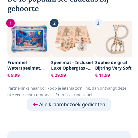
geboorte
1
2
3
Frummel
Speelmat - Inclusief
Sophie de giraf
Waterspeelmat
Luxe Opbergtas -
Bijtring Very Soft -
Baby – Watermat –
Dubbelzijdig -
Baby speelgoed -
€ 9,99
€ 29,99
€ 11,99
Speelkleed –
Speelkleed -
Kraamcadeau -
Opblaasbaar –
Speelmat Baby -
Babyshower cadeau
Partnerlinks naar bol: koop je iets via zo’n link, dan ontvangt deze
Waterspeelgoed
Speelkleed Baby -
- 100% Natuurlijk
site een kleine commissie. Prijzen zijn indicatief.
Baby - Kraamcadeau
Speelmat Foam -
rubber - In
- Octopus
150 x 200 cm -
gerecyled
Alle kraambezoek gedichten
Opvouwbaar - Beige
geschenkdoosje
- Baby Speelgoed 6
met organic
maanden - Baby
katoenen strikje -
cadeau -
Vanaf 0 maanden -
Kraamcadeau
Bruin/Beige