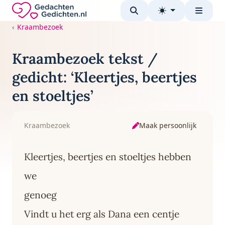
Direct naar de inhoud
Gedachten-Gedichten.nl — naar de homepage
Kraambezoek
Kraambezoek tekst /
gedicht: ‘Kleertjes, beertjes
en stoeltjes’
Maak persoonlijk
Kraambezoek
Kleertjes, beertjes en stoeltjes hebben
we
genoeg
Vindt u het erg als Dana een centje