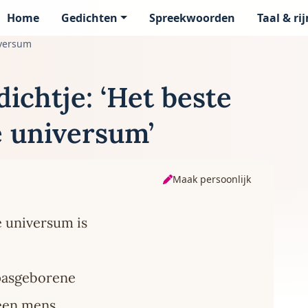
Home
Gedichten
Spreekwoorden
Taal & ri
page
iversum
ichtje: ‘Het beste
e universum’
Maak persoonlijk
e universum is
 pasgeborene
een mens