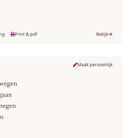
ing
Print & pdf
Bekijk
Maak persoonlijk
e wegen
 gaan
enegen
an