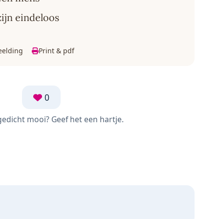
ijn eindeloos
eelding
Print & pdf
0
 gedicht mooi? Geef het een hartje.