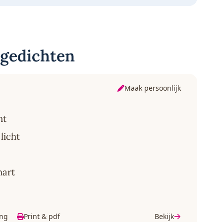
 gedichten
Maak persoonlijk
ht
licht
hart
ing
Print & pdf
Bekijk