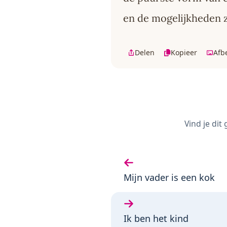
en de mogelijkheden z
Delen
Kopieer
Afb
Vind je dit
Vorige gedicht:
Mijn vader is een kok
Volgende gedicht:
Ik ben het kind