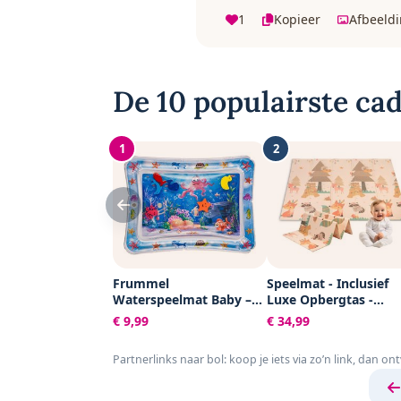
1
Kopieer
Afbeeld
De 10 populairste cad
1
2
Frummel
Speelmat - Inclusief
Waterspeelmat Baby –
Luxe Opbergtas -
Watermat – Speelkleed –
Dubbelzijdig -
€ 9,99
€ 34,99
Opblaasbaar –
Speelkleed - Speelma
Waterspeelgoed Baby -
Baby - Speelkleed Bab
Partnerlinks naar bol: koop je iets via zo’n link, dan on
Kraamcadeau - Octopus
Speelmat Foam - 150 
200 cm - Opvouwbaar
Beige - Baby Speelgo