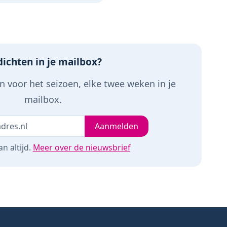
organic katoenen strikje
Kraamcadea
u
- Vanaf 0 maanden -
afneembar
Bruin/Beige
hangspeeltj
ichten in je mailbox?
 voor het seizoen, elke twee weken in je
mailbox.
Je e-mailadres
leeg
Aanmelden
n altijd.
Meer over de nieuwsbrief