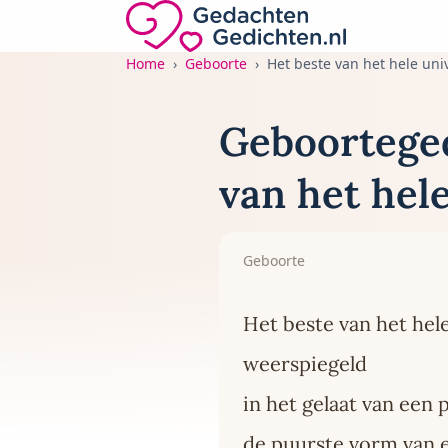
Direct naar de inhoud
Gedachten-Gedichten.nl — naar de home
Home
Geboorte
Het beste van het hele un
Geboorteged
van het hel
Geboorte
Het beste van het hel
weerspiegeld
in het gelaat van een
de puurste vorm van 