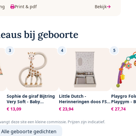
ing
Print & pdf
Bekijk
eaus bij geboorte
3
4
5
Sophie de giraf Bijtring
Little Dutch -
Playgro Fol
Very Soft - Baby
Herinneringen doos FSC
Playgym - 
speelgoed -
- Baby Bunny
acitiviteite
€ 13,09
€ 23,94
€ 27,74
t
Kraamcadeau -
Speelgoed B
y -
Babyshower cadeau -
Babyspeelg
tvangt deze site een kleine commissie. Prijzen zijn indicatief.
x
100% Natuurlijk rubber -
Pasgeboren
 -
In gerecyled
speelgoed -
Alle geboorte gedichten
ed
geschenkdoosje met
Ontwikkelin