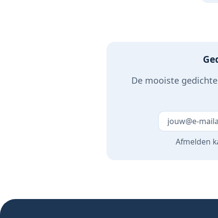
6 maanden - Baby
cadeau - Kraamcadea
Ged
De mooiste gedichten
Laat dit veld 
Afmelden ka