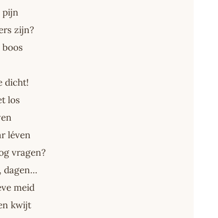
 pijn
ers zijn?
e boos
 dicht!
t los
even
ar léven
nog vragen?
 dagen...
eve meid
en kwijt