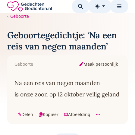
Direct naar de inhoud
Gedachten-Gedichten.nl — naar de homepage
Geboorte
Geboortegedichtje: ‘Na een
reis van negen maanden’
Maak persoonlijk
Geboorte
Na een reis van negen maanden
is onze zoon op 12 oktober veilig geland
Delen
Kopieer
Afbeelding