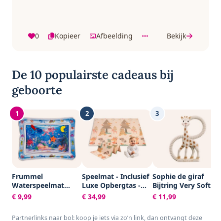
0
Kopieer
Afbeelding
Bekijk
De 10 populairste cadeaus bij
geboorte
1
2
3
Frummel
Speelmat - Inclusief
Sophie de giraf
Waterspeelmat
Luxe Opbergtas -
Bijtring Very Soft -
Baby – Watermat –
Dubbelzijdig -
Baby speelgoed -
€ 9,99
€ 34,99
€ 11,99
Speelkleed –
Speelkleed -
Kraamcadeau -
Opblaasbaar –
Speelmat Baby -
Babyshower cadeau
Partnerlinks naar bol: koop je iets via zo’n link, dan ontvangt deze
Waterspeelgoed
Speelkleed Baby -
- 100% Natuurlijk