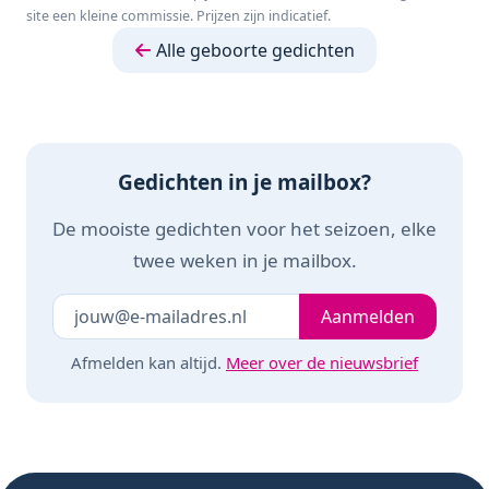
site een kleine commissie. Prijzen zijn indicatief.
Baby - Kraamcadeau
Speelmat Foam -
rubber - In
- Octopus
150 x 200 cm -
gerecyled
Alle geboorte gedichten
Opvouwbaar - Beige
geschenkdoosje
- Baby Speelgoed 6
met organic
maanden - Baby
katoenen strikje -
cadeau -
Vanaf 0 maanden -
Kraamcadeau
Bruin/Beige
Gedichten in je mailbox?
De mooiste gedichten voor het seizoen, elke
twee weken in je mailbox.
Je e-mailadres
Laat dit veld leeg
Aanmelden
Afmelden kan altijd.
Meer over de nieuwsbrief