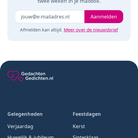
twee weken in je mailbox.
Je e-mailadres
Laat dit veld leeg
Aanmelden
Afmelden kan altijd.
Meer over de nieuwsbrief
Gedachten-Gedichten.nl — naar de homepage
Gelegenheden
Feestdagen
Verjaardag
Kerst
Huwelijk & jubileum
Sinterklaas