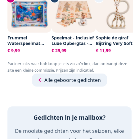
Frummel
Speelmat - Inclusief
Sophie de giraf
Waterspeelmat
Luxe Opbergtas -
Bijtring Very Soft -
Baby – Watermat –
Dubbelzijdig -
Baby speelgoed -
€ 9,99
€ 29,99
€ 11,99
Speelkleed –
Speelkleed -
Kraamcadeau -
Opblaasbaar –
Speelmat Baby -
Babyshower cadeau
Partnerlinks naar bol: koop je iets via zo’n link, dan ontvangt deze
Waterspeelgoed
Speelkleed Baby -
- 100% Natuurlijk
site een kleine commissie. Prijzen zijn indicatief.
Baby - Kraamcadeau
Speelmat Foam -
rubber - In
- Octopus
150 x 200 cm -
gerecyled
Alle geboorte gedichten
Opvouwbaar - Beige
geschenkdoosje
- Baby Speelgoed 6
met organic
maanden - Baby
katoenen strikje -
cadeau -
Vanaf 0 maanden -
Kraamcadeau
Bruin/Beige
Gedichten in je mailbox?
De mooiste gedichten voor het seizoen, elke