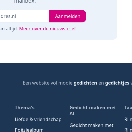
mailbox.
Je e-mailadres
leeg
Aanmelden
n altijd.
Meer over de nieuwsbrief
Een website vol mooie
gedichten
en
gedichtjes
v
page
Thema's
Gedicht maken met
Taa
AI
Liefde & vriendschap
Ri
Gedicht maken met
Poëziealbum
Rij