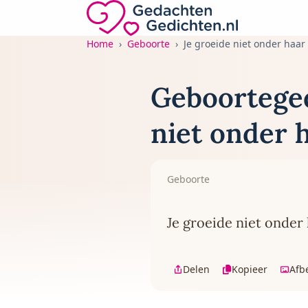
Direct naar de inhoud
Gedachten-Gedichten.nl — naar de home
Home
Geboorte
Je groeide niet onder haar
Geboorteged
niet onder h
Geboorte
Je groeide niet onder 
Delen
Kopieer
Afb