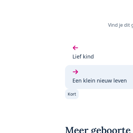
Vind je dit
Vorige gedicht:
Lief kind
Volgende gedicht:
Een klein nieuw leven
Kort
Meer geboorte