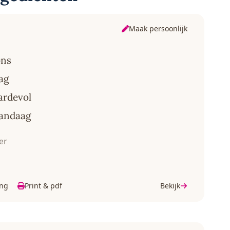
Maak persoonlijk
ons
ag
ardevol
vandaag
er
ing
Print & pdf
Bekijk