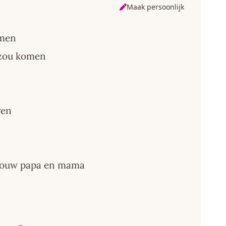
Maak persoonlijk
omen
 zou komen
ren
j jouw papa en mama