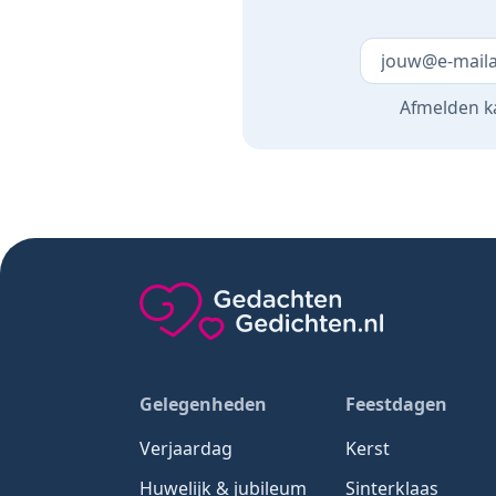
Laat dit veld 
Afmelden ka
Gedachten-Gedichten.nl — naar de home
Gelegenheden
Feestdagen
Verjaardag
Kerst
Huwelijk & jubileum
Sinterklaas