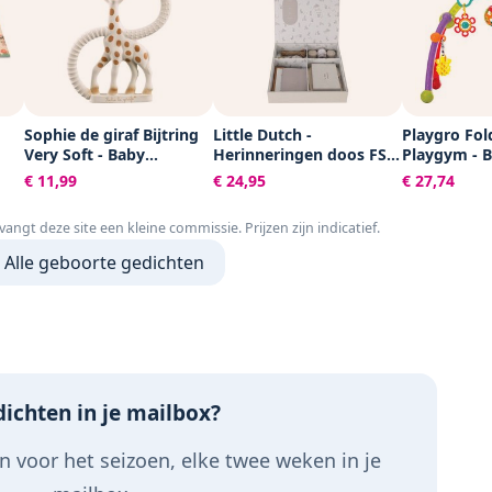
Sophie de giraf Bijtring
Little Dutch -
Playgro Fol
Very Soft - Baby
Herinneringen doos FSC
Playgym - 
speelgoed -
- Baby Bunny
acitiviteite
€ 11,99
€ 24,95
€ 27,74
t
Kraamcadeau -
Speelgoed B
y -
Babyshower cadeau -
Babyspeelg
tvangt deze site een kleine commissie. Prijzen zijn indicatief.
x
100% Natuurlijk rubber -
Pasgeboren
 -
In gerecyled
speelgoed -
Alle geboorte gedichten
ed
geschenkdoosje met
Ontwikkelin
organic katoenen strikje
Kraamcadea
u
- Vanaf 0 maanden -
afneembar
Bruin/Beige
hangspeeltj
ichten in je mailbox?
 voor het seizoen, elke twee weken in je