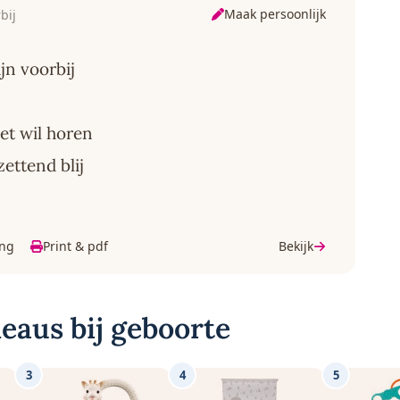
Maak persoonlijk
bij
n voorbij
et wil horen
zettend blij
ing
Print & pdf
Bekijk
eaus bij geboorte
3
4
5