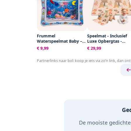
Frummel
Speelmat - Inclusief
Waterspeelmat Baby –
Luxe Opbergtas -
Watermat – Speelkleed –
Dubbelzijdig -
€ 9,99
€ 29,99
Opblaasbaar –
Speelkleed - Speelma
Waterspeelgoed Baby -
Baby - Speelkleed Bab
Partnerlinks naar bol: koop je iets via zo’n link, dan on
Kraamcadeau - Octopus
Speelmat Foam - 150 
200 cm - Opvouwbaar
Beige - Baby Speelgo
6 maanden - Baby
cadeau - Kraamcadea
Ged
De mooiste gedichten