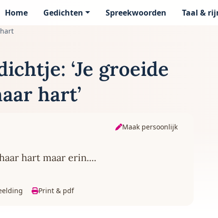
Home
Gedichten
Spreekwoorden
Taal & ri
page
 hart
ichtje: ‘Je groeide
aar hart’
Maak persoonlijk
haar hart maar erin....
eelding
Print & pdf