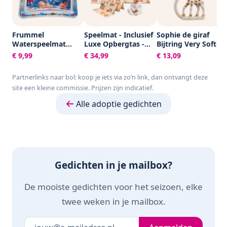
Frummel
Speelmat - Inclusief
Sophie de giraf
Waterspeelmat
Luxe Opbergtas -
Bijtring Very Soft -
Baby – Watermat –
Dubbelzijdig -
Baby speelgoed -
€ 9,99
€ 34,99
€ 13,09
Speelkleed –
Speelkleed -
Kraamcadeau -
Opblaasbaar –
Speelmat Baby -
Babyshower cadeau
Partnerlinks naar bol: koop je iets via zo’n link, dan ontvangt deze
Waterspeelgoed
Speelkleed Baby -
- 100% Natuurlijk
site een kleine commissie. Prijzen zijn indicatief.
Baby - Kraamcadeau
Speelmat Foam -
rubber - In
- Octopus
150 x 200 cm -
gerecyled
Alle adoptie gedichten
Opvouwbaar - Beige
geschenkdoosje
- Baby Speelgoed 6
met organic
maanden - Baby
katoenen strikje -
cadeau -
Vanaf 0 maanden -
Kraamcadeau
Bruin/Beige
Gedichten in je mailbox?
De mooiste gedichten voor het seizoen, elke
twee weken in je mailbox.
Je e-mailadres
Laat dit veld leeg