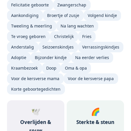
Felicitatie geboorte
Zwangerschap
Aankondiging
Broertje of zusje
Volgend kindje
Tweeling & meerling
Na lang wachten
Te vroeg geboren
Christelijk
Fries
Anderstalig
Seizoenskindjes
Verrassingskindjes
Adoptie
Bijzonder kindje
Na eerder verlies
Kraambezoek
Doop
Oma & opa
Voor de kersverse mama
Voor de kersverse papa
Korte geboortegedichten
🕊️
🌈
Overlijden &
Sterkte & steun
rouw