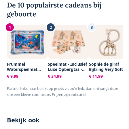
De 10 populairste cadeaus bij
geboorte
1
2
3
Frummel
Speelmat - Inclusief
Sophie de giraf
Waterspeelmat
Luxe Opbergtas -
Bijtring Very Soft -
Baby – Watermat –
Dubbelzijdig -
Baby speelgoed -
€ 9,99
€ 34,99
€ 11,99
Speelkleed –
Speelkleed -
Kraamcadeau -
Opblaasbaar –
Speelmat Baby -
Babyshower cadeau
Partnerlinks naar bol: koop je iets via zo’n link, dan ontvangt deze
Waterspeelgoed
Speelkleed Baby -
- 100% Natuurlijk
site een kleine commissie. Prijzen zijn indicatief.
Baby - Kraamcadeau
Speelmat Foam -
rubber - In
- Octopus
150 x 200 cm -
gerecyled
Opvouwbaar - Beige
geschenkdoosje
- Baby Speelgoed 6
met organic
maanden - Baby
katoenen strikje -
Bekijk ook
cadeau -
Vanaf 0 maanden -
Kraamcadeau
Bruin/Beige