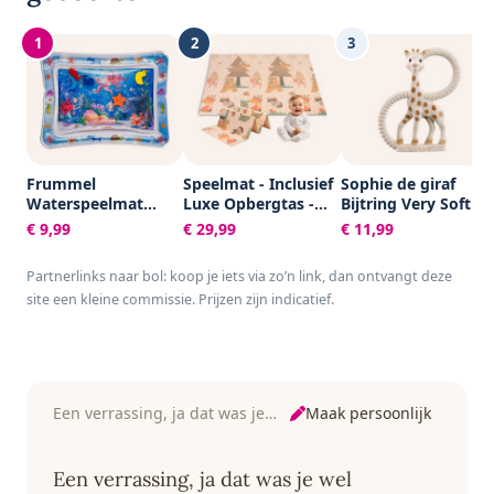
1
2
3
Frummel
Speelmat - Inclusief
Sophie de giraf
Waterspeelmat
Luxe Opbergtas -
Bijtring Very Soft -
Baby – Watermat –
Dubbelzijdig -
Baby speelgoed -
€ 9,99
€ 29,99
€ 11,99
Speelkleed –
Speelkleed -
Kraamcadeau -
Opblaasbaar –
Speelmat Baby -
Babyshower cadeau
Partnerlinks naar bol: koop je iets via zo’n link, dan ontvangt deze
Waterspeelgoed
Speelkleed Baby -
- 100% Natuurlijk
site een kleine commissie. Prijzen zijn indicatief.
Baby - Kraamcadeau
Speelmat Foam -
rubber - In
- Octopus
150 x 200 cm -
gerecyled
Opvouwbaar - Beige
geschenkdoosje
- Baby Speelgoed 6
met organic
maanden - Baby
katoenen strikje -
cadeau -
Vanaf 0 maanden -
Maak persoonlijk
Een verrassing, ja dat was je wel
Kraamcadeau
Bruin/Beige
Een verrassing, ja dat was je wel