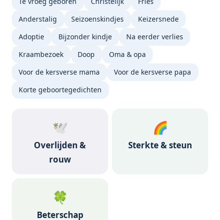
Te vroeg geboren
Christelijk
Fries
Anderstalig
Seizoenskindjes
Keizersnede
Adoptie
Bijzonder kindje
Na eerder verlies
Kraambezoek
Doop
Oma & opa
Voor de kersverse mama
Voor de kersverse papa
Korte geboortegedichten
🕊️
🌈
Overlijden &
Sterkte & steun
rouw
🍀
Beterschap