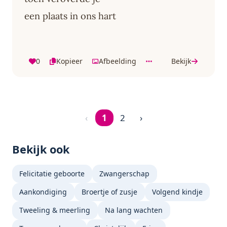
een plaats in ons hart
0
Kopieer
Afbeelding
Bekijk
‹
1
2
›
Pagina 1 van 2
Bekijk ook
Felicitatie geboorte
Zwangerschap
Aankondiging
Broertje of zusje
Volgend kindje
Tweeling & meerling
Na lang wachten