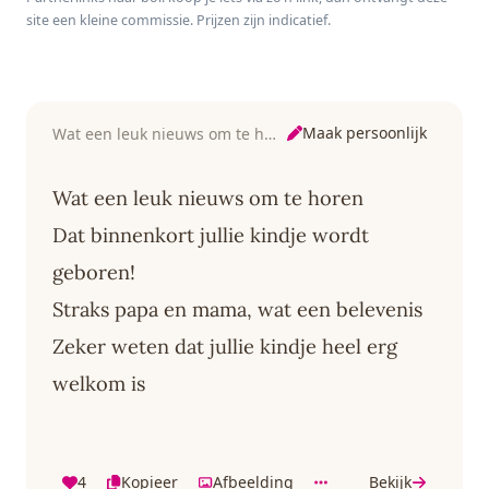
Waterspeelgoed
Speelkleed Baby -
- 100% Natuurlijk
site een kleine commissie. Prijzen zijn indicatief.
Baby - Kraamcadeau
Speelmat Foam -
rubber - In
- Octopus
150 x 200 cm -
gerecyled
Opvouwbaar - Beige
geschenkdoosje
- Baby Speelgoed 6
met organic
maanden - Baby
katoenen strikje -
cadeau -
Vanaf 0 maanden -
Maak persoonlijk
Wat een leuk nieuws om te horen
Kraamcadeau
Bruin/Beige
Wat een leuk nieuws om te horen
Dat binnenkort jullie kindje wordt
geboren!
Straks papa en mama, wat een belevenis
Zeker weten dat jullie kindje heel erg
welkom is
4
Kopieer
Afbeelding
Bekijk