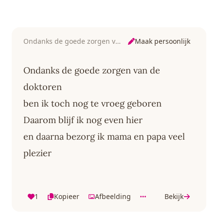
- Octopus
150 x 200 cm -
gerecyled
Opvouwbaar - Beige
geschenkdoosje
- Baby Speelgoed 6
met organic
maanden - Baby
katoenen strikje -
cadeau -
Vanaf 0 maanden -
Maak persoonlijk
Ondanks de goede zorgen van de doktoren
Kraamcadeau
Bruin/Beige
Ondanks de goede zorgen van de
doktoren
ben ik toch nog te vroeg geboren
Daarom blijf ik nog even hier
en daarna bezorg ik mama en papa veel
plezier
1
Kopieer
Afbeelding
Bekijk