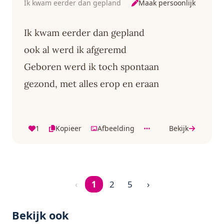
Maak persoonlijk
Ik kwam eerder dan gepland
Ik kwam eerder dan gepland
ook al werd ik afgeremd
Geboren werd ik toch spontaan
gezond, met alles erop en eraan
1
Kopieer
Afbeelding
Bekijk
‹
1
2
5
›
Pagina 1 van 5
Bekijk ook