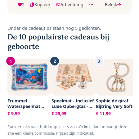
2
Kopieer
Afbeelding
Bekijk
Onder de cadeautips staan nog 5 gedichten.
De 10 populairste cadeaus bij
geboorte
1
2
3
Frummel
Speelmat - Inclusief
Sophie de giraf
Waterspeelmat
Luxe Opbergtas -
Bijtring Very Soft -
Baby – Watermat –
Dubbelzijdig -
Baby speelgoed -
€ 9,99
€ 29,99
€ 11,99
Speelkleed –
Speelkleed -
Kraamcadeau -
Opblaasbaar –
Speelmat Baby -
Babyshower cadeau
Partnerlinks naar bol: koop je iets via zo’n link, dan ontvangt deze
Waterspeelgoed
Speelkleed Baby -
- 100% Natuurlijk
site een kleine commissie. Prijzen zijn indicatief.
Baby - Kraamcadeau
Speelmat Foam -
rubber - In