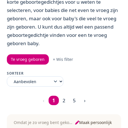
korte geboortegedichtjes voor u weten te
selecteren, voor babies die net even te vroeg zijn
geboren, maar ook voor baby's die veel te vroeg
zijn geboren. U kunt dus altijd wel een passend
geboortegedichtje vinden voor een te vroeg
geboren baby.
Te vroeg geboren
× Wis filter
SORTEER
‹
1
2
5
›
Pagina 1 van 5
Maak persoonlijk
Omdat je zo vroeg bent gekomen