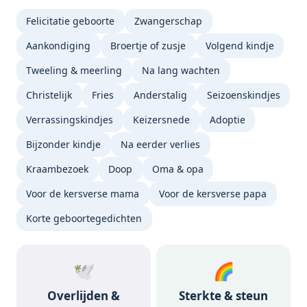
Felicitatie geboorte
Zwangerschap
Aankondiging
Broertje of zusje
Volgend kindje
Tweeling & meerling
Na lang wachten
Christelijk
Fries
Anderstalig
Seizoenskindjes
Verrassingskindjes
Keizersnede
Adoptie
Bijzonder kindje
Na eerder verlies
Kraambezoek
Doop
Oma & opa
Voor de kersverse mama
Voor de kersverse papa
Korte geboortegedichten
🕊️
🌈
Overlijden &
Sterkte & steun