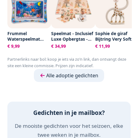
Frummel
Speelmat - Inclusief
Sophie de giraf
Waterspeelmat
Luxe Opbergtas -
Bijtring Very Soft -
Baby – Watermat –
Dubbelzijdig -
Baby speelgoed -
€ 9,99
€ 34,99
€ 11,99
Speelkleed –
Speelkleed -
Kraamcadeau -
Opblaasbaar –
Speelmat Baby -
Babyshower cadeau
Partnerlinks naar bol: koop je iets via zo’n link, dan ontvangt deze
Waterspeelgoed
Speelkleed Baby -
- 100% Natuurlijk
site een kleine commissie. Prijzen zijn indicatief.
Baby - Kraamcadeau
Speelmat Foam -
rubber - In
- Octopus
150 x 200 cm -
gerecyled
Alle adoptie gedichten
Opvouwbaar - Beige
geschenkdoosje
- Baby Speelgoed 6
met organic
maanden - Baby
katoenen strikje -
cadeau -
Vanaf 0 maanden -
Kraamcadeau
Bruin/Beige
Gedichten in je mailbox?
De mooiste gedichten voor het seizoen, elke
twee weken in je mailbox.