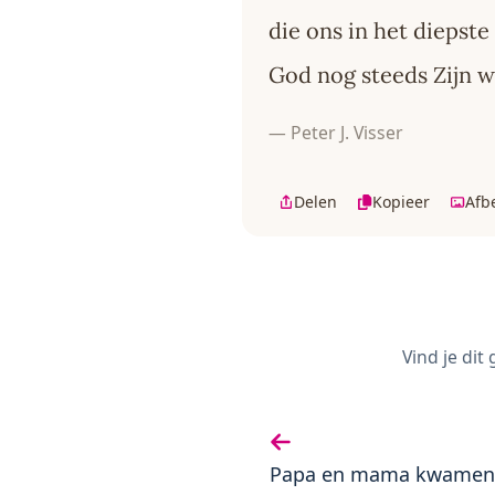
die ons in het diepste
God nog steeds Zijn 
— Peter J. Visser
Delen
Kopieer
Afb
Vind je dit
Vorige gedicht:
Papa en mama kwamen 