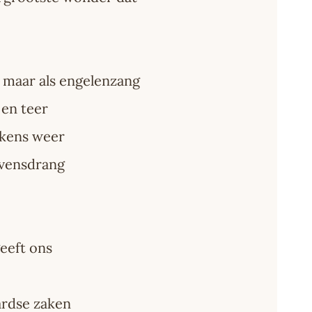
.., maar als engelenzang
 en teer
lkens weer
evensdrang
geeft ons
ardse zaken