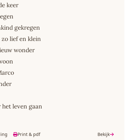
de keer
wegen
nkind gekregen
zo lief en klein
nieuw wonder
ewoon
Marco
onder
 het leven gaan
ding
Print & pdf
Bekijk