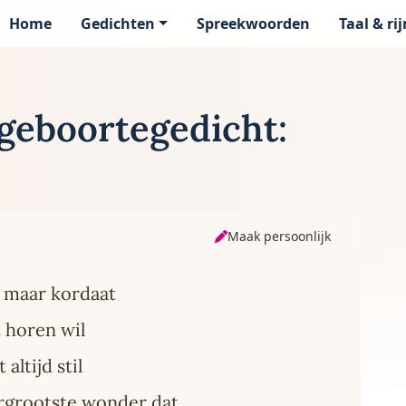
Home
Gedichten
Spreekwoorden
Taal & ri
page
geboortegedicht:
Maak persoonlijk
., maar kordaat
t horen wil
 altijd stil
lergrootste wonder dat