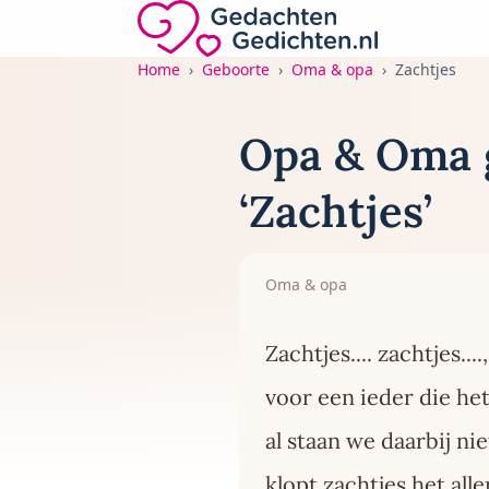
Direct naar de inhoud
Gedachten-Gedichten.nl — naar de home
Home
Geboorte
Oma & opa
Zachtjes
Opa & Oma 
‘Zachtjes’
Oma & opa
Zachtjes.... zachtjes...
voor een ieder die he
al staan we daarbij niet
klopt zachtjes het al