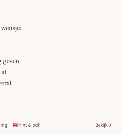
 wensje:
ag geven
 al
veral
ding
Print & pdf
Bekijk