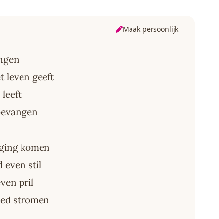
Maak persoonlijk
angen
t leven geeft
 leeft
nbevangen
 ging komen
 even stil
ven pril
deed stromen