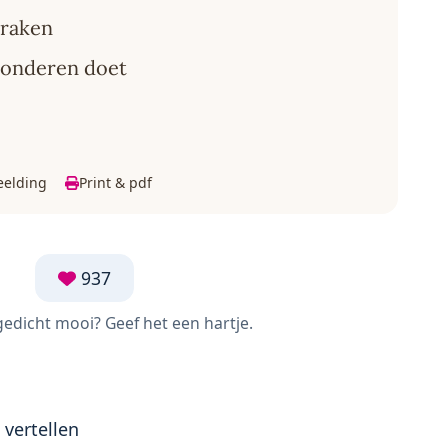
 raken
wonderen doet
eelding
Print & pdf
937
 gedicht mooi? Geef het een hartje.
vertellen