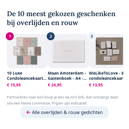
De 10 meest gekozen geschenken
bij overlijden en rouw
1
2
3
10 Luxe
Maan Amsterdam -
WeLikeToLove - 8x
Condoleancekaarten
Gastenboek - A4 -
condoleancekaarte
met Enveloppen -
100 blanco pagina's
- Rouwkaarten -
€ 15,95
€ 24,95
€ 13,95
Rouwkaarten -
- Neutraal - Voor
condoleance
Sterkte & Troost -
bruiloft, trouwen,
kaarten met
Partnerlinks naar bol: koop je iets via zo’n link, dan ontvangt deze
A6 - Blanco - Aardse
afscheid, uitvaart,
envelop - Sterkte &
site een kleine commissie. Prijzen zijn indicatief.
Kleuren
condoleance of
Troost
andere gelegenheid
Alle overlijden & rouw gedichten