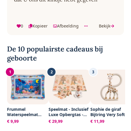
0
Kopieer
Afbeelding
Bekijk
De 10 populairste cadeaus bij
geboorte
1
2
3
Frummel
Speelmat - Inclusief
Sophie de giraf
Waterspeelmat
Luxe Opbergtas -
Bijtring Very Soft -
Baby – Watermat –
Dubbelzijdig -
Baby speelgoed -
€ 9,99
€ 29,99
€ 11,99
Speelkleed –
Speelkleed -
Kraamcadeau -
Opblaasbaar –
Speelmat Baby -
Babyshower cadeau