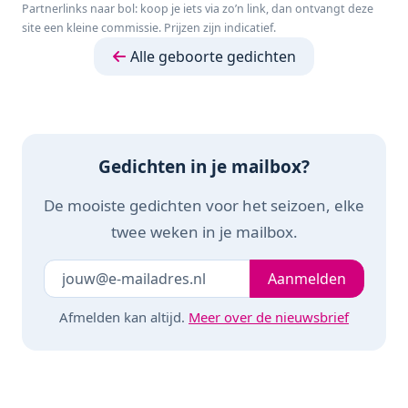
Partnerlinks naar bol: koop je iets via zo’n link, dan ontvangt deze
Waterspeelgoed
Speelkleed Baby -
- 100% Natuurlijk
site een kleine commissie. Prijzen zijn indicatief.
Baby - Kraamcadeau
Speelmat Foam -
rubber - In
- Octopus
150 x 200 cm -
gerecyled
Alle geboorte gedichten
Opvouwbaar - Beige
geschenkdoosje
- Baby Speelgoed 6
met organic
maanden - Baby
katoenen strikje -
cadeau -
Vanaf 0 maanden -
Kraamcadeau
Bruin/Beige
Gedichten in je mailbox?
De mooiste gedichten voor het seizoen, elke
twee weken in je mailbox.
Je e-mailadres
Laat dit veld leeg
Aanmelden
Afmelden kan altijd.
Meer over de nieuwsbrief