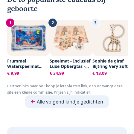
geboorte
1
2
3
Frummel
Speelmat - Inclusief
Sophie de giraf
Waterspeelmat
Luxe Opbergtas -
Bijtring Very Soft -
Baby – Watermat –
Dubbelzijdig -
Baby speelgoed -
€ 9,99
€ 34,99
€ 13,09
Speelkleed –
Speelkleed -
Kraamcadeau -
Opblaasbaar –
Speelmat Baby -
Babyshower cadeau
Partnerlinks naar bol: koop je iets via zo’n link, dan ontvangt deze
Waterspeelgoed
Speelkleed Baby -
- 100% Natuurlijk
site een kleine commissie. Prijzen zijn indicatief.
Baby - Kraamcadeau
Speelmat Foam -
rubber - In
- Octopus
150 x 200 cm -
gerecyled
Alle volgend kindje gedichten
Opvouwbaar - Beige
geschenkdoosje
- Baby Speelgoed 6
met organic
maanden - Baby
katoenen strikje -
cadeau -
Vanaf 0 maanden -
Kraamcadeau
Bruin/Beige