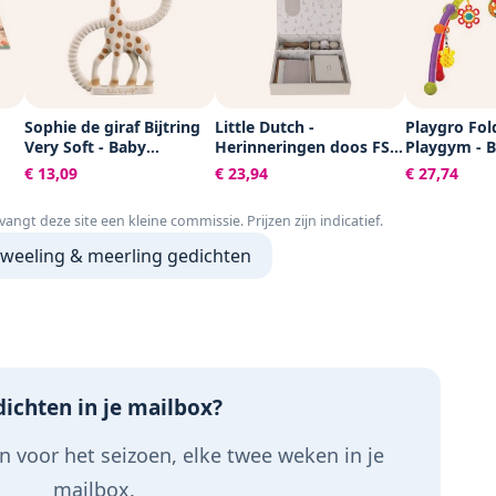
Sophie de giraf Bijtring
Little Dutch -
Playgro Fol
Very Soft - Baby
Herinneringen doos FSC
Playgym - 
speelgoed -
- Baby Bunny
acitiviteite
€ 13,09
€ 23,94
€ 27,74
t
Kraamcadeau -
Speelgoed B
y -
Babyshower cadeau -
Babyspeelg
tvangt deze site een kleine commissie. Prijzen zijn indicatief.
x
100% Natuurlijk rubber -
Pasgeboren
 -
In gerecyled
speelgoed -
tweeling & meerling gedichten
ed
geschenkdoosje met
Ontwikkelin
organic katoenen strikje
Kraamcadea
u
- Vanaf 0 maanden -
afneembar
Bruin/Beige
hangspeeltj
ichten in je mailbox?
 voor het seizoen, elke twee weken in je
mailbox.