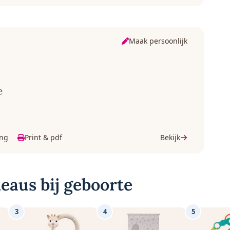
Maak persoonlijk
e
ing
Print & pdf
Bekijk
eaus bij geboorte
3
4
5