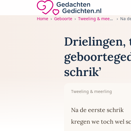
Direct naar de inhoud
Gedachten-Gedichten.nl — naar de home
Home
Geboorte
Tweeling & meerling
Na de
Drielingen,
geboorteged
schrik’
Tweeling & meerling
Na de eerste schrik
kregen we toch wel s