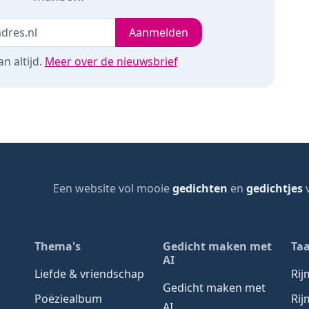
Je e-mailadres
leeg
Aanmelden
n altijd.
Meer over de nieuwsbrief
Een website vol mooie
gedichten
en
gedichtjes
v
page
Thema's
Gedicht maken met
Taa
AI
Liefde & vriendschap
Ri
Gedicht maken met
Poëziealbum
Rij
AI