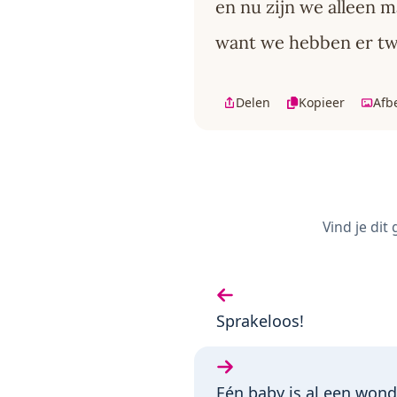
en nu zijn we alleen ma
want we hebben er twe
Delen
Kopieer
Afb
Vind je dit
Vorige gedicht:
Sprakeloos!
Volgende gedicht:
Eén baby is al een wond