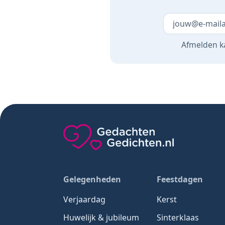
Laat dit veld 
Afmelden ka
Gedachten-Gedichten.nl — naar de home
Gelegenheden
Feestdagen
Verjaardag
Kerst
Huwelijk & jubileum
Sinterklaas