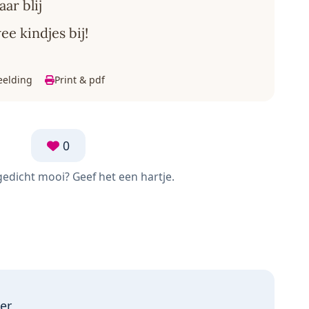
ar blij
e kindjes bij!
eelding
Print & pdf
0
 gedicht mooi? Geef het een hartje.
er