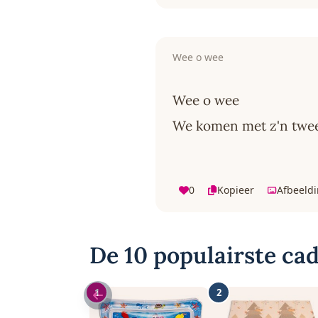
Wee o wee
Wee o wee
We komen met z'n twe
0
Kopieer
Afbeeld
De 10 populairste cad
1
2