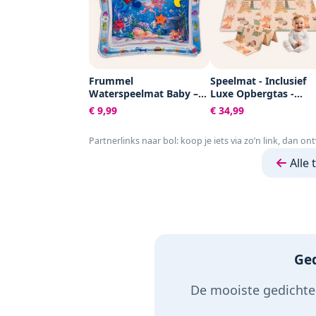
Frummel
Speelmat - Inclusief
Waterspeelmat Baby –
Luxe Opbergtas -
Watermat – Speelkleed –
Dubbelzijdig -
€ 9,99
€ 34,99
Opblaasbaar –
Speelkleed - Speelma
Waterspeelgoed Baby -
Baby - Speelkleed Bab
Partnerlinks naar bol: koop je iets via zo’n link, dan on
Kraamcadeau - Octopus
Speelmat Foam - 150 
200 cm - Opvouwbaar
Alle 
Beige - Baby Speelgo
6 maanden - Baby
cadeau - Kraamcadea
Ged
De mooiste gedichten