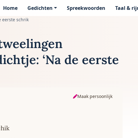
Home
Gedichten
Spreekwoorden
Taal & ri
page
 eerste schrik
 tweelingen
ichtje: ‘Na de eerste
Maak persoonlijk
chik