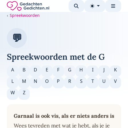
Direct naar de inhoud
Gedachten-Gedichten.nl — naar de homepage
Spreekwoorden
💬
Spreekwoorden met de G
A
B
D
E
F
G
H
I
J
K
L
M
N
O
P
R
S
T
U
V
W
Z
Garnaal is ook vis, als er niets anders is
Wees tevreden met wat je hebt, als je je