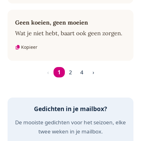
Geen koeien, geen moeien
Wat je niet hebt, baart ook geen zorgen.
Kopieer
‹
1
2
4
›
Pagina 1 van 4
Gedichten in je mailbox?
De mooiste gedichten voor het seizoen, elke
twee weken in je mailbox.