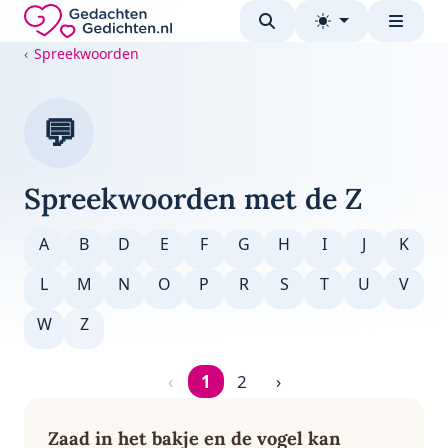
Direct naar de inhoud
Gedachten-Gedichten.nl — naar de homepage
Spreekwoorden
💬
Spreekwoorden met de Z
A
B
D
E
F
G
H
I
J
K
L
M
N
O
P
R
S
T
U
V
W
Z
‹
1
2
›
Pagina 1 van 2
Zaad in het bakje en de vogel kan