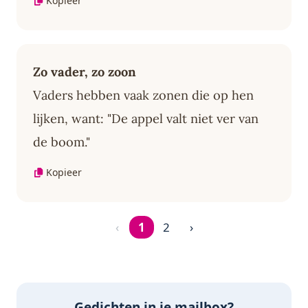
Kopieer
Zo vader, zo zoon
Vaders hebben vaak zonen die op hen
lijken, want: "De appel valt niet ver van
de boom."
Kopieer
‹
1
2
›
Pagina 1 van 2
Gedichten in je mailbox?