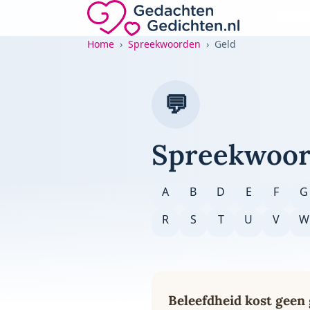
Direct naar de inhoud
Gedachten-Gedichten.nl — naar de home
Home
Spreekwoorden
Geld
💬
Spreekwoor
A
B
D
E
F
G
R
S
T
U
V
W
Beleefdheid kost geen 