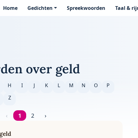
Home
Gedichten
Spreekwoorden
Taal & ri
page
den over geld
H
I
J
K
L
M
N
O
P
Z
‹
1
2
›
Pagina 1 van 2
geld