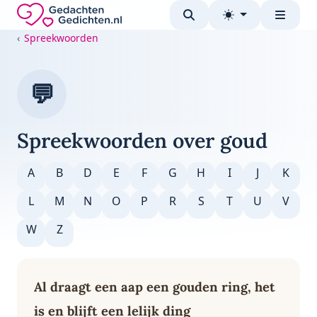
Direct naar de inhoud
Gedachten-Gedichten.nl — naar de homepage
Spreekwoorden
💬
Spreekwoorden over goud
A
B
D
E
F
G
H
I
J
K
L
M
N
O
P
R
S
T
U
V
W
Z
Al draagt een aap een gouden ring, het
is en blijft een lelijk ding