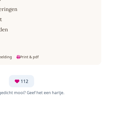
neringen
t
dden
eelding
Print & pdf
112
 gedicht mooi? Geef het een hartje.