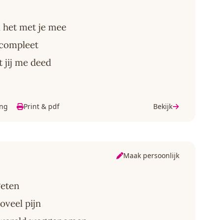
m het met je mee
s compleet
 jij me deed
ing
Print & pdf
Bekijk
Maak persoonlijk
geten
oveel pijn