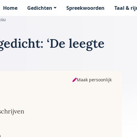
Home
Gedichten
Spreekwoorden
Taal & ri
page
jou
edicht: ‘De leegte
Maak persoonlijk
schrijven
n