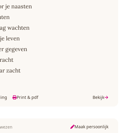
or je naasten
hten
 dag wachten
je leven
eer gegeven
kracht
ar zacht
ding
Print & pdf
Bekijk
Maak persoonlijk
t wezen