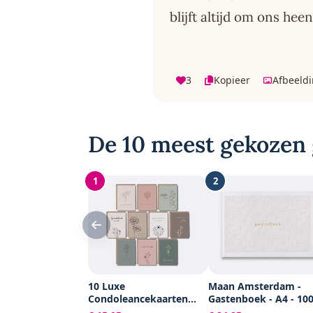
blijft altijd om ons heen
3
Kopieer
Afbeeld
De 10 meest gekozen 
1
2
10 Luxe
Maan Amsterdam -
Condoleancekaarten
Gastenboek - A4 - 10
met Enveloppen -
blanco pagina's -