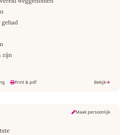
 wereld weggenomen
jn
r gehad
en
 zijn
ing
Print & pdf
Bekijk
Maak persoonlijk
tste