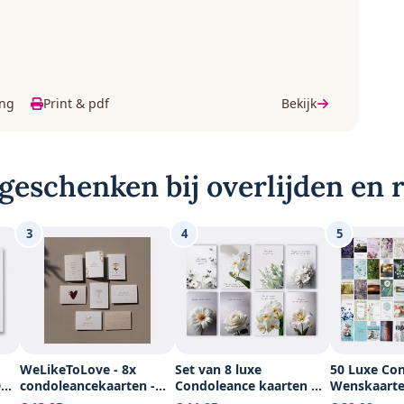
ing
Print & pdf
Bekijk
geschenken bij overlijden en
3
4
5
WeLikeToLove - 8x
Set van 8 luxe
50 Luxe Co
0
condoleancekaarten -
Condoleance kaarten A6
Wenskaarte
Rouwkaarten -
Dubbelgevouwen -
Deelneming