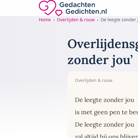
Direct naar de inhoud
Gedachten-Gedichten.nl — naar de home
Home
Overlijden & rouw
De leegte zonder 
Overlijdensg
zonder jou’
Overlijden & rouw
De leegte zonder jou
is met geen pen te be
De leegte zonder jou
zal altijd bij ons blijve