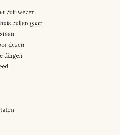
iet zult wezen
huis zullen gaan
 staan
oor dezen
ne dingen
deed
rlaten