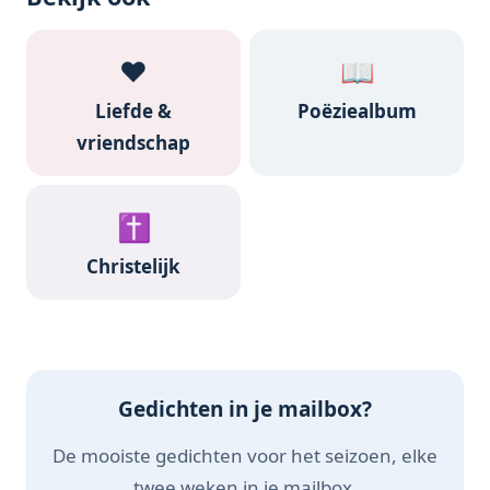
❤️
📖
Liefde &
Poëziealbum
vriendschap
✝️
Christelijk
Gedichten in je mailbox?
De mooiste gedichten voor het seizoen, elke
twee weken in je mailbox.