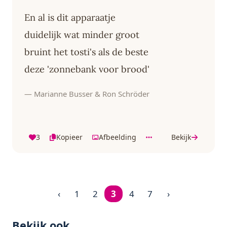
En al is dit apparaatje
duidelijk wat minder groot
bruint het tosti's als de beste
deze 'zonnebank voor brood'
— Marianne Busser & Ron Schröder
3
Kopieer
Afbeelding
Bekijk
‹
1
2
3
4
7
›
Pagina 3 van 7
Bekijk ook