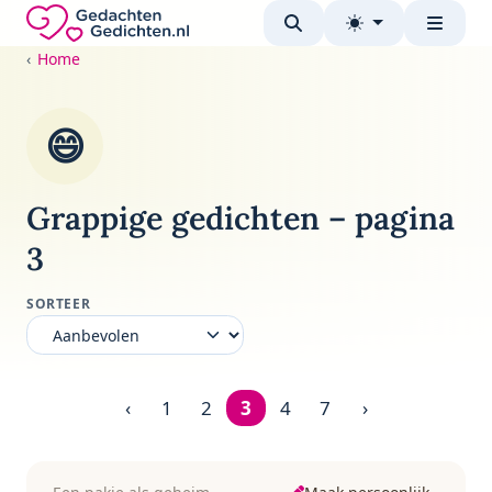
Direct naar de inhoud
Gedachten-Gedichten.nl — naar de homepage
Home
😄
Grappige gedichten – pagina
3
SORTEER
‹
1
2
3
4
7
›
Pagina 3 van 7