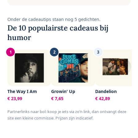
Onder de cadeautips staan nog 5 gedichten.
De 10 populairste cadeaus bij
humor
1
2
3
The Way I Am
Growin' Up
Dandelion
€ 23,99
€ 7,65
€ 42,89
Partnerlinks naar bol: koop je iets via zo’n link, dan ontvangt deze
site een kleine commissie. Prijzen zijn indicatief.