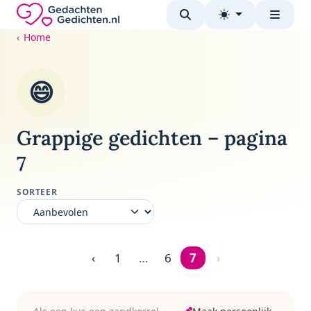
Direct naar de inhoud
Gedachten-Gedichten.nl — naar de homepage
Home
😄
Grappige gedichten – pagina
7
SORTEER
‹
1
…
6
7
›
Pagina 7 van 7