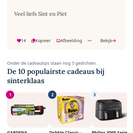
Veel liefs Sint en Piet
14
Kopieer
Afbeelding
Bekijk
Onder de cadeautips staan nog 5 gedichten.
De 10 populairste cadeaus bij
sinterklaas
1
2
3
GARDENA
Dobble Classic –
Philips 3000 Series