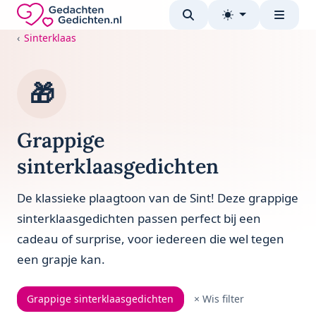
Direct naar de inhoud
Gedachten-Gedichten.nl — naar de homepage
Sinterklaas
🎁
Grappige
sinterklaasgedichten
De klassieke plaagtoon van de Sint! Deze grappige
sinterklaasgedichten passen perfect bij een
cadeau of surprise, voor iedereen die wel tegen
een grapje kan.
Grappige sinterklaasgedichten
× Wis filter