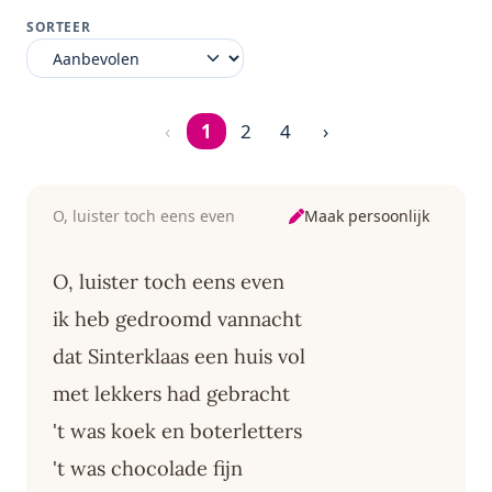
SORTEER
‹
1
2
4
›
Pagina 1 van 4
Maak persoonlijk
O, luister toch eens even
O, luister toch eens even
ik heb gedroomd vannacht
dat Sinterklaas een huis vol
met lekkers had gebracht
't was koek en boterletters
't was chocolade fijn