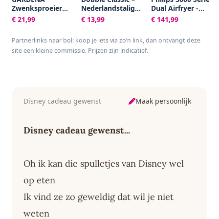
Zwenksproeier
Nederlandstalig
Dual Airfryer -
Aqua S -
Kaartspel voor 2 tot
NA351/00 - Dubbele
€ 21,99
€ 13,99
€ 141,99
Tuinsproeier - 90 tot
8 spelers - Leuk
Mand - 9L - Tot 6
220 m²
familiespel vanaf 6
Personen -
Partnerlinks naar bol: koop je iets via zo’n link, dan ontvangt deze
jaar - Het
Zwart/Zilver
site een kleine commissie. Prijzen zijn indicatief.
razendsnelle
zoekspel voor het
hele gezin
Maak persoonlijk
Disney cadeau gewenst
Disney cadeau gewenst...
Oh ik kan die spulletjes van Disney wel
op eten
Ik vind ze zo geweldig dat wil je niet
weten