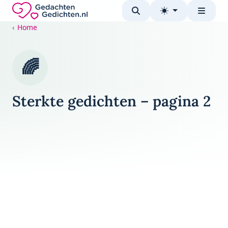
Direct naar de inhoud
Gedachten-Gedichten.nl — naar de homepage
Home
🌈
Sterkte gedichten – pagina 2