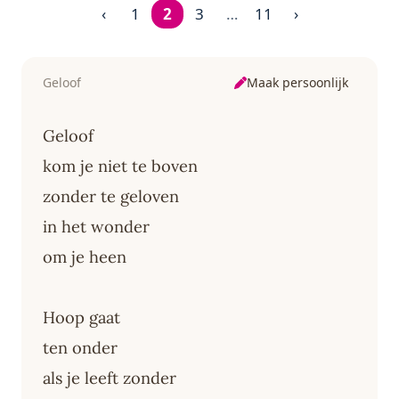
‹
1
2
3
…
11
›
Pagina 2 van 11
Maak persoonlijk
Geloof
Geloof
kom je niet te boven
zonder te geloven
in het wonder
om je heen
Hoop gaat
ten onder
als je leeft zonder