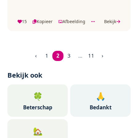
15
Kopieer
Afbeelding
Bekijk
‹
1
2
3
…
11
›
Pagina 2 van 11
Bekijk ook
🍀
🙏
Beterschap
Bedankt
🏡