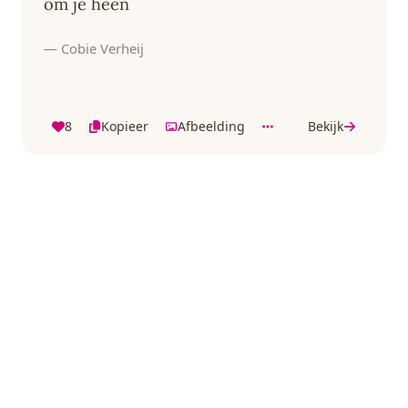
om je heen
— Cobie Verheij
8
Kopieer
Afbeelding
Bekijk