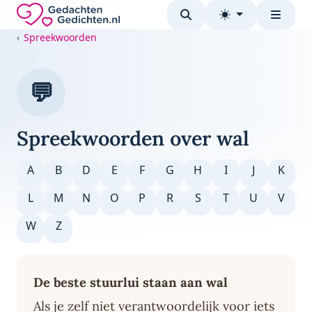
Direct naar de inhoud
Gedachten-Gedichten.nl — naar de homepage
Spreekwoorden
💬
Spreekwoorden over wal
A
B
D
E
F
G
H
I
J
K
L
M
N
O
P
R
S
T
U
V
W
Z
De beste stuurlui staan aan wal
Als je zelf niet verantwoordelijk voor iets