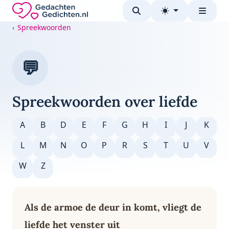
Direct naar de inhoud
Gedachten-Gedichten.nl — naar de homepage
Spreekwoorden
💬
Spreekwoorden over liefde
A
B
D
E
F
G
H
I
J
K
L
M
N
O
P
R
S
T
U
V
W
Z
Als de armoe de deur in komt, vliegt de
liefde het venster uit