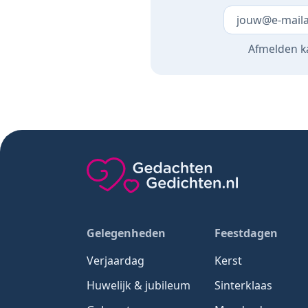
Laat dit veld 
Afmelden ka
Gedachten-Gedichten.nl — naar de home
Gelegenheden
Feestdagen
Verjaardag
Kerst
Huwelijk & jubileum
Sinterklaas