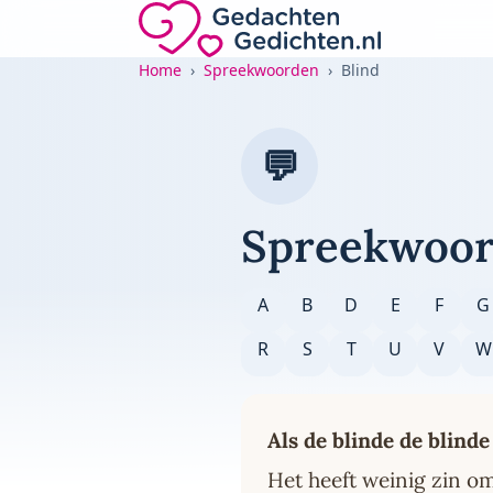
Direct naar de inhoud
Gedachten-Gedichten.nl — naar de home
Home
Spreekwoorden
Blind
💬
Spreekwoor
A
B
D
E
F
G
R
S
T
U
V
W
Als de blinde de blinde
Het heeft weinig zin om