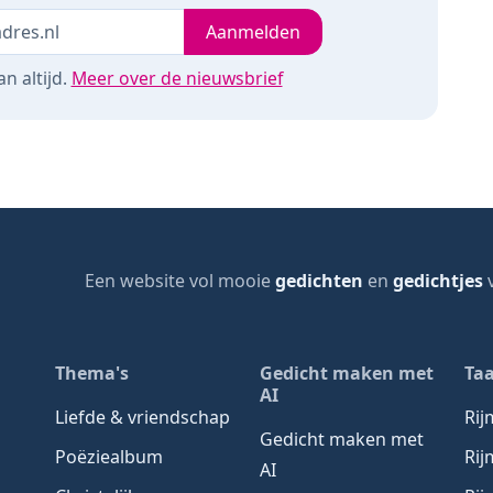
Je e-mailadres
leeg
Aanmelden
n altijd.
Meer over de nieuwsbrief
Een website vol mooie
gedichten
en
gedichtjes
v
page
Thema's
Gedicht maken met
Taa
AI
Liefde & vriendschap
Ri
Gedicht maken met
Poëziealbum
Rij
AI