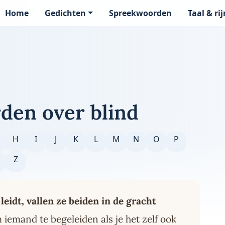
Home
Gedichten
Spreekwoorden
Taal & ri
page
den over blind
H
I
J
K
L
M
N
O
P
Z
 leidt, vallen ze beiden in de gracht
 iemand te begeleiden als je het zelf ook