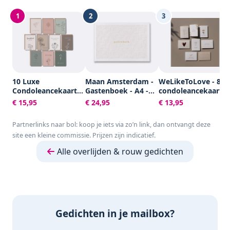
1
2
3
10 Luxe
Maan Amsterdam -
WeLikeToLove - 8x
Condoleancekaarten
Gastenboek - A4 -
condoleancekaarte
met Enveloppen -
100 blanco pagina's
- Rouwkaarten -
€ 15,95
€ 24,95
€ 13,95
Rouwkaarten -
- Neutraal - Voor
condoleance
Sterkte & Troost -
bruiloft, trouwen,
kaarten met
Partnerlinks naar bol: koop je iets via zo’n link, dan ontvangt deze
A6 - Blanco - Aardse
afscheid, uitvaart,
envelop - Sterkte &
site een kleine commissie. Prijzen zijn indicatief.
Kleuren
condoleance of
Troost
andere gelegenheid
Alle overlijden & rouw gedichten
Gedichten in je mailbox?