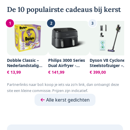
De 10 populairste cadeaus bij kerst
1
2
3
Dobble Classic –
Philips 3000 Series
Dyson V8 Cyclone –
Nederlandstalig
Dual Airfryer -
Steelstofzuiger –
Kaartspel voor 2 tot
NA351/00 - Dubbele
150AW – 60 min
€ 13,99
€ 141,99
€ 399,00
8 spelers - Leuk
Mand - 9L - Tot 6
familiespel vanaf 6
Personen -
Partnerlinks naar bol: koop je iets via zo’n link, dan ontvangt deze
jaar - Het
Zwart/Zilver
site een kleine commissie. Prijzen zijn indicatief.
razendsnelle
zoekspel voor het
Alle kerst gedichten
hele gezin