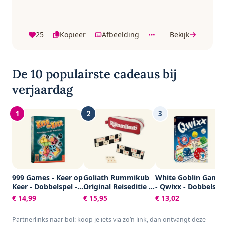
25
Kopieer
Afbeelding
Bekijk
De 10 populairste cadeaus bij
verjaardag
1
2
3
999 Games - Keer op
Goliath Rummikub
White Goblin Game
Keer - Dobbelspel -
Original Reiseditie -
- Qwixx - Dobbelspe
Hét dobbelspel voor
Bordspel - Inclusief
- 2 tot 5 spelers -
€ 14,99
€ 15,95
€ 13,02
het hele gezin -
Tasje
Voor de hele familie
Gezelschapsspel -
- Gezelschapsspel -
Partnerlinks naar bol: koop je iets via zo’n link, dan ontvangt deze
Familiespel -
Klein cadeautje