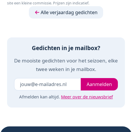
site een kleine commissie. Prijzen zijn indicatief.
Educatief spel -
Klein cadeautje
Alle verjaardag gedichten
Gedichten in je mailbox?
De mooiste gedichten voor het seizoen, elke
twee weken in je mailbox.
Je e-mailadres
Laat dit veld leeg
Aanmelden
Afmelden kan altijd.
Meer over de nieuwsbrief