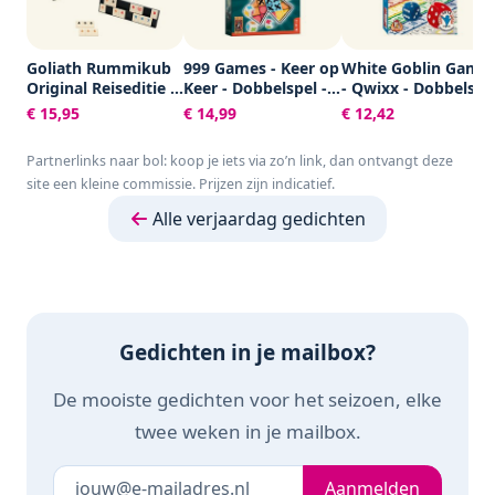
Goliath Rummikub
999 Games - Keer op
White Goblin Game
Original Reiseditie -
Keer - Dobbelspel -
- Qwixx - Dobbelspe
Bordspel - Inclusief
Hét dobbelspel voor
- 2 tot 5 spelers -
€ 15,95
€ 14,99
€ 12,42
Tasje
het hele gezin -
Voor de hele familie
Gezelschapsspel -
- Gezelschapsspel -
Partnerlinks naar bol: koop je iets via zo’n link, dan ontvangt deze
Familiespel -
Klein cadeautje
site een kleine commissie. Prijzen zijn indicatief.
Educatief spel -
Klein cadeautje
Alle verjaardag gedichten
Gedichten in je mailbox?
De mooiste gedichten voor het seizoen, elke
twee weken in je mailbox.
Je e-mailadres
Laat dit veld leeg
Aanmelden