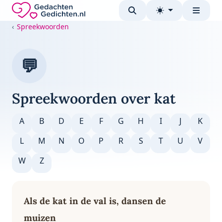
Direct naar de inhoud
Gedachten-Gedichten.nl — naar de homepage
Spreekwoorden
💬
Spreekwoorden over kat
A
B
D
E
F
G
H
I
J
K
L
M
N
O
P
R
S
T
U
V
W
Z
Als de kat in de val is, dansen de
muizen