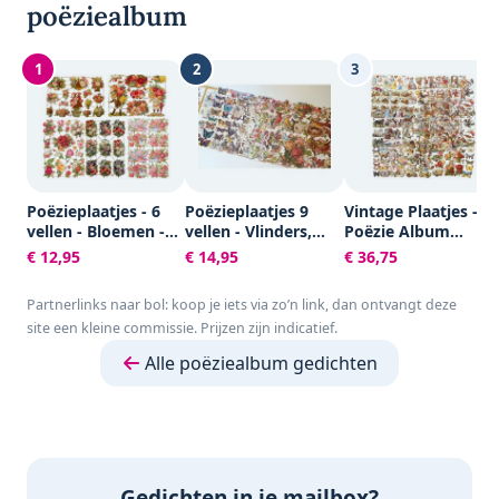
poëziealbum
1
2
3
Poëzieplaatjes - 6
Poëzieplaatjes 9
Vintage Plaatjes -
vellen - Bloemen -
vellen - Vlinders,
Poëzie Album
Poëziealbum -
Vogels, Bloemen,
Plaatjes -
€ 12,95
€ 14,95
€ 36,75
hobby - creatief -
Poezen en Roosjes
Knipplaatjes -
bulletjournaal -
Scrapbook - Kaarte
Partnerlinks naar bol: koop je iets via zo’n link, dan ontvangt deze
vriendenboek -
Maken - Allerlei -
site een kleine commissie. Prijzen zijn indicatief.
dagboek -
16,5x23,5 cm -
decoupage -
Creotime - 30 vellen
Alle poëziealbum gedichten
knutselen -
scrapbook
Gedichten in je mailbox?