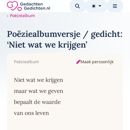
Direct naar de inhoud
Gedachten-Gedichten.nl — naar de homepage
Poëziealbum
Poëziealbumversje / gedicht:
‘Niet wat we krijgen’
Maak persoonlijk
Poëziealbum
Niet wat we krijgen
maar wat we geven
bepaalt de waarde
van ons leven