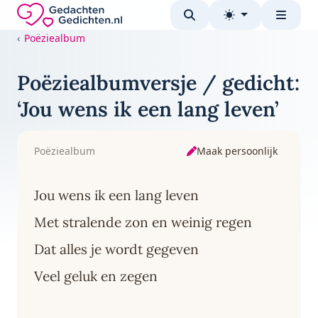
Direct naar de inhoud
Gedachten-Gedichten.nl — naar de homepage
Poëziealbum
Poëziealbumversje / gedicht:
‘Jou wens ik een lang leven’
Maak persoonlijk
Poëziealbum
Jou wens ik een lang leven
Met stralende zon en weinig regen
Dat alles je wordt gegeven
Veel geluk en zegen