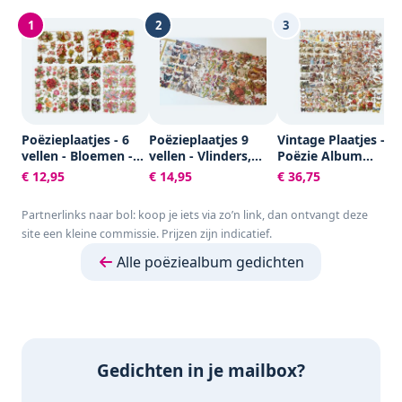
1
2
3
Poëzieplaatjes - 6
Poëzieplaatjes 9
Vintage Plaatjes -
vellen - Bloemen -
vellen - Vlinders,
Poëzie Album
Poëziealbum -
Vogels, Bloemen,
Plaatjes -
€ 12,95
€ 14,95
€ 36,75
hobby - creatief -
Poezen en Roosjes
Knipplaatjes -
bulletjournaal -
Scrapbook - Kaarte
Partnerlinks naar bol: koop je iets via zo’n link, dan ontvangt deze
vriendenboek -
Maken - Allerlei -
site een kleine commissie. Prijzen zijn indicatief.
dagboek -
16,5x23,5 cm -
decoupage -
Creotime - 30 vellen
Alle poëziealbum gedichten
knutselen -
scrapbook
Gedichten in je mailbox?