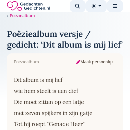
Direct naar de inhoud
Gedachten-Gedichten.nl — naar de homepage
Poëziealbum
Poëziealbum versje /
gedicht: ‘Dit album is mij lief’
Maak persoonlijk
Poëziealbum
Dit album is mij lief
wie hem steelt is een dief
Die moet zitten op een latje
met zeven spijkers in zijn gatje
Tot hij roept "Genade Heer"