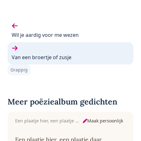
Vorige gedicht:
Wil je aardig voor me wezen
Volgende gedicht:
Van een broertje of zusje
Grappig
Meer poëziealbum gedichten
Maak persoonlijk
Een plaatje hier, een plaatje daar
Een plaatje hier, een plaatje daar