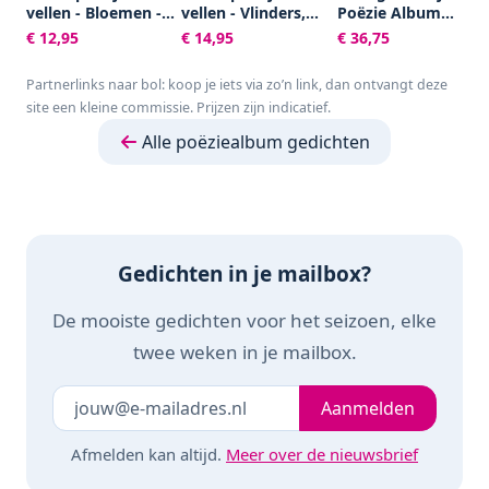
vellen - Bloemen -
vellen - Vlinders,
Poëzie Album
Poëziealbum -
Vogels, Bloemen,
Plaatjes -
€ 12,95
€ 14,95
€ 36,75
hobby - creatief -
Poezen en Roosjes
Knipplaatjes -
bulletjournaal -
Scrapbook - Kaarte
Partnerlinks naar bol: koop je iets via zo’n link, dan ontvangt deze
vriendenboek -
Maken - Allerlei -
site een kleine commissie. Prijzen zijn indicatief.
dagboek -
16,5x23,5 cm -
decoupage -
Creotime - 30 vellen
Alle poëziealbum gedichten
knutselen -
scrapbook
Gedichten in je mailbox?
De mooiste gedichten voor het seizoen, elke
twee weken in je mailbox.
Je e-mailadres
Laat dit veld leeg
Aanmelden
Afmelden kan altijd.
Meer over de nieuwsbrief