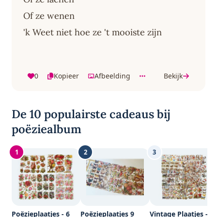
Of ze wenen
'k Weet niet hoe ze 't mooiste zijn
0
Kopieer
Afbeelding
Bekijk
De 10 populairste cadeaus bij
poëziealbum
1
2
3
Poëzieplaatjes - 6
Poëzieplaatjes 9
Vintage Plaatjes -