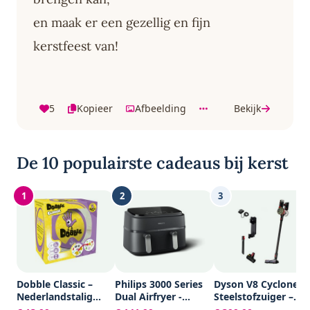
en maak er een gezellig en fijn
kerstfeest van!
5
Kopieer
Afbeelding
Bekijk
De 10 populairste cadeaus bij kerst
1
2
3
Dobble Classic –
Philips 3000 Series
Dyson V8 Cyclone –
Nederlandstalig
Dual Airfryer -
Steelstofzuiger –
Kaartspel voor 2 tot
NA351/00 - Dubbele
150AW – 60 min