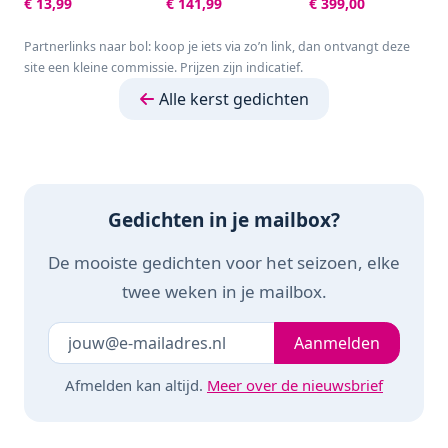
€ 13,99
€ 141,99
€ 399,00
8 spelers - Leuk
Mand - 9L - Tot 6
familiespel vanaf 6
Personen -
Partnerlinks naar bol: koop je iets via zo’n link, dan ontvangt deze
jaar - Het
Zwart/Zilver
site een kleine commissie. Prijzen zijn indicatief.
razendsnelle
zoekspel voor het
Alle kerst gedichten
hele gezin
Gedichten in je mailbox?
De mooiste gedichten voor het seizoen, elke
twee weken in je mailbox.
Je e-mailadres
Laat dit veld leeg
Aanmelden
Afmelden kan altijd.
Meer over de nieuwsbrief