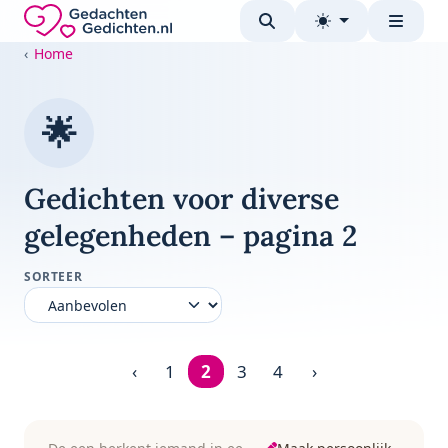
Direct naar de inhoud
Gedachten-Gedichten.nl — naar de homepage
Home
🌟
Gedichten voor diverse
gelegenheden – pagina 2
SORTEER
‹
1
2
3
4
›
Pagina 2 van 4