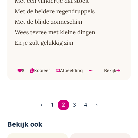
Met een vlindertje dat stoeit
Met de heldere regendruppels
Met de blijde zonneschijn
Wees tevree met kleine dingen
En je zult gelukkig zijn
8
Kopieer
Afbeelding
Bekijk
‹
1
2
3
4
›
Pagina 2 van 4
Bekijk ook