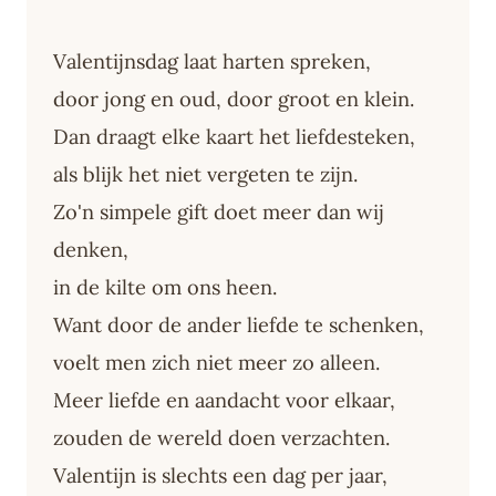
Valentijnsdag laat harten spreken,
door jong en oud, door groot en klein.
Dan draagt elke kaart het liefdesteken,
als blijk het niet vergeten te zijn.
Zo'n simpele gift doet meer dan wij
denken,
in de kilte om ons heen.
Want door de ander liefde te schenken,
voelt men zich niet meer zo alleen.
Meer liefde en aandacht voor elkaar,
zouden de wereld doen verzachten.
Valentijn is slechts een dag per jaar,