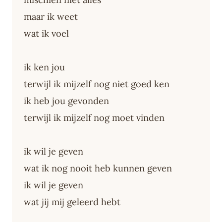
maar ik weet
wat ik voel
ik ken jou
terwijl ik mijzelf nog niet goed ken
ik heb jou gevonden
terwijl ik mijzelf nog moet vinden
ik wil je geven
wat ik nog nooit heb kunnen geven
ik wil je geven
wat jij mij geleerd hebt