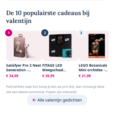
De 10 populairste cadeaus bij
valentijn
1
2
3
Satisfyer Pro 2 Next
FITAGE LED
LEGO Botanicals
Generation -
Weegschaal
Mini orchidee -
Luchtdrukvibrator
Personenweegschaal
10343
€ 34,99
€ 39,95
€ 21,99
met 11
Digitaal - Slimme
intensiteitsniveaus -
Weegschaal met 17x
Partnerlinks naar bol: koop je iets via zo’n link, dan ontvangt deze
waterdicht
Lichaamsanalyse -
site een kleine commissie. Prijzen zijn indicatief.
Weegschalen -
FITAGE App
Alle valentijn gedichten