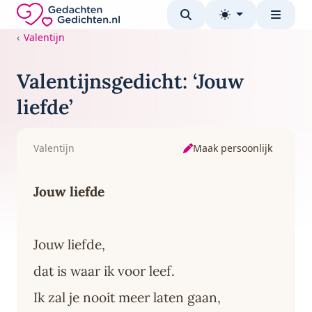
Direct naar de inhoud
Gedachten-Gedichten.nl — naar de homepage
Valentijn
Valentijnsgedicht: ‘Jouw
liefde’
Maak persoonlijk
Valentijn
Jouw liefde
Jouw liefde,
dat is waar ik voor leef.
Ik zal je nooit meer laten gaan,