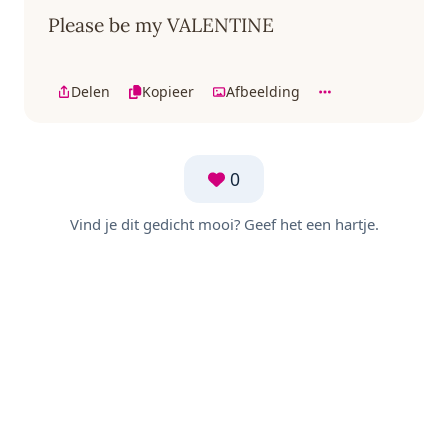
Please be my VALENTINE
Delen
Kopieer
Afbeelding
0
Vind je dit gedicht mooi? Geef het een hartje.