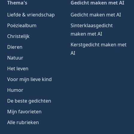
Thema's
Gedicht maken met AI
Liefde & vriendschap
Gedicht maken met AI
Poëziealbum
Sinterklaasgedicht
maken met AI
Christelijk
Kerstgedicht maken met
Dieren
AI
Natuur
Het leven
Voor mijn lieve kind
Humor
De beste gedichten
Mijn favorieten
Alle rubrieken