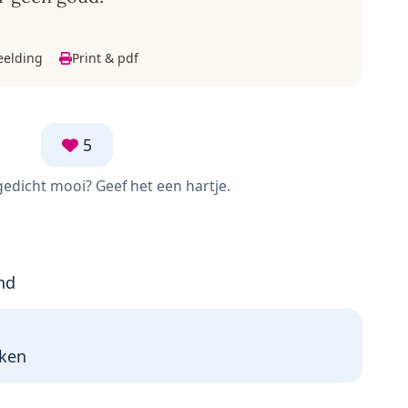
eelding
Print & pdf
5
 gedicht mooi? Geef het een hartje.
and
aken