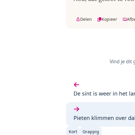
Delen
Kopieer
Afb
Vind je dit
Vorige gedicht:
De sint is weer in het l
Volgende gedicht:
Pieten klimmen over d
Kort
Grappig