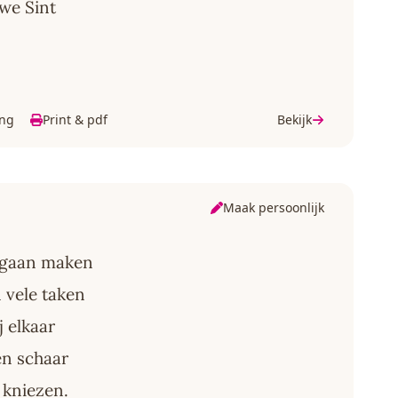
uwe Sint
ing
Print & pdf
Bekijk
Maak persoonlijk
e gaan maken
n vele taken
j elkaar
een schaar
e kniezen.