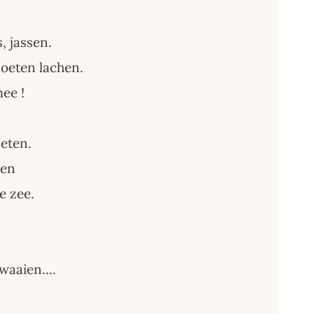
, jassen.
oeten lachen.
ee !
eten.
ten
e zee.
waaien....