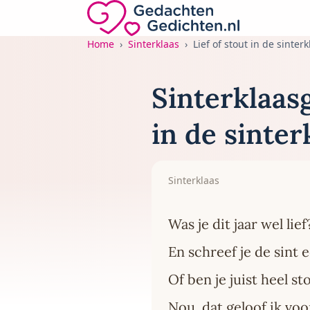
Direct naar de inhoud
Gedachten-Gedichten.nl — naar de home
Home
Sinterklaas
Lief of stout in de sinterk
Sinterklaasg
in de sinterk
Sinterklaas
Was je dit jaar wel lief
En schreef je de sint 
Of ben je juist heel st
Nou, dat geloof ik vo