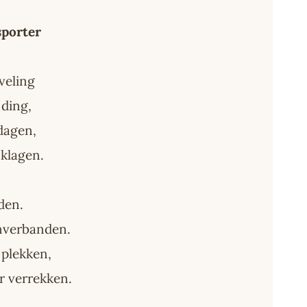
sporter
veling
 ding,
dagen,
 klagen.
den.
unverbanden.
plekken,
er verrekken.