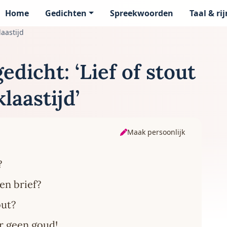
Home
Gedichten
Spreekwoorden
Taal & ri
page
laastijd
edicht: ‘Lief of stout
laastijd’
Maak persoonlijk
?
een brief?
out?
or geen goud!