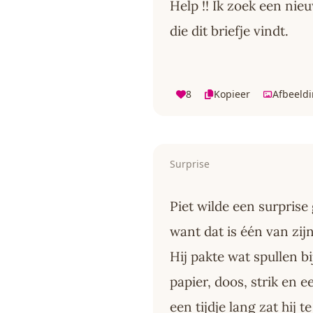
Help !! Ik zoek een nie
die dit briefje vindt.
8
Kopieer
Afbeeld
Surprise
Piet wilde een surpris
want dat is één van zij
Hij pakte wat spullen bi
papier, doos, strik en 
een tijdje lang zat hij t