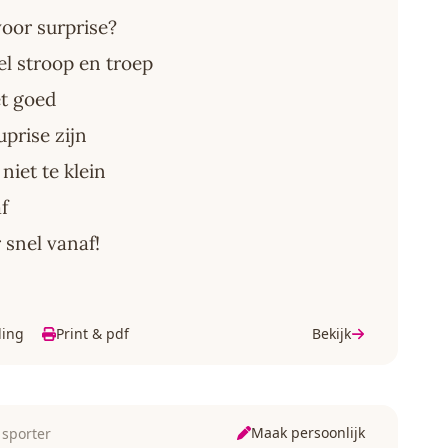
voor surprise?
el stroop en troep
et goed
prise zijn
niet te klein
f
 snel vanaf!
ding
Print & pdf
Bekijk
Maak persoonlijk
 sporter