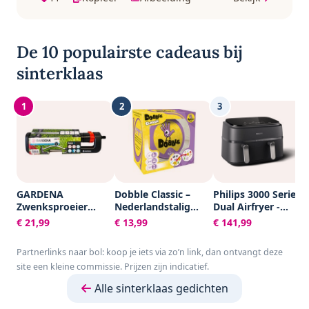
De 10 populairste cadeaus bij
sinterklaas
1
2
3
GARDENA
Dobble Classic –
Philips 3000 Series
Zwenksproeier
Nederlandstalig
Dual Airfryer -
Aqua S -
Kaartspel voor 2 tot
NA351/00 - Dubbele
€ 21,99
€ 13,99
€ 141,99
Tuinsproeier - 90 tot
8 spelers - Leuk
Mand - 9L - Tot 6
220 m²
familiespel vanaf 6
Personen -
Partnerlinks naar bol: koop je iets via zo’n link, dan ontvangt deze
jaar - Het
Zwart/Zilver
site een kleine commissie. Prijzen zijn indicatief.
razendsnelle
zoekspel voor het
Alle sinterklaas gedichten
hele gezin