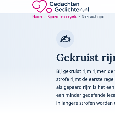
Direct naar de inhoud
Gedachten-Gedichten.nl — naar de home
Home
Rijmen en regels
Gekruist rijm
✍️
Gekruist ri
Bij gekruist rijm rijmen d
strofe rijmt de eerste rege
als gepaard rijm is het een
een minder geoefende lezer 
in langere strofen worden 