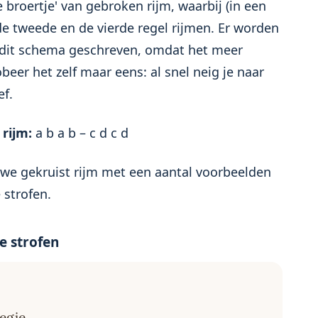
e broertje' van gebroken rijm, waarbij (in een
 de tweede en de vierde regel rijmen. Er worden
 dit schema geschreven, omdat het meer
beer het zelf maar eens: al snel neig je naar
ef.
rijm:
a b a b – c d c d
 we gekruist rijm met een aantal voorbeelden
 strofen.
e strofen
zegje