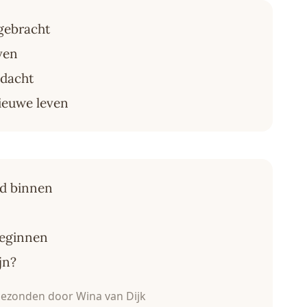
gebracht
even
edacht
nieuwe leven
ld binnen
beginnen
jn?
ezonden door Wina van Dijk