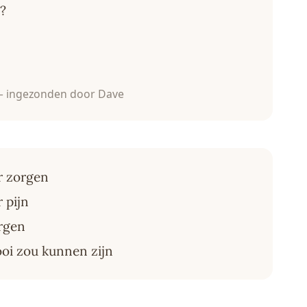
u?
 ingezonden door Dave
r zorgen
 pijn
rgen
ooi zou kunnen zijn