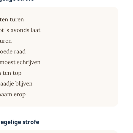
tten turen
t 's avonds laat
buren
goede raad
p moest schrijven
n ten top
laadje blijven
 naam erop
egelige strofe