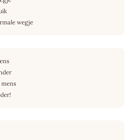
uik
ormale wegje
wens
onder
n mens
der!