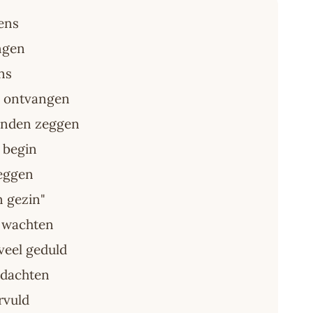
ens
angen
ns
n ontvangen
onden zeggen
t begin
leggen
n gezin"
n wachten
 veel geduld
edachten
rvuld