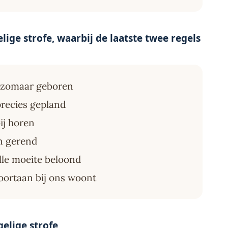
lige strofe, waarbij de laatste twee regels
 zomaar geboren
recies gepland
ij horen
n gerend
lle moeite beloond
voortaan bij ons woont
elige strofe