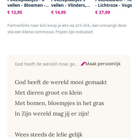
vellen - Bloemen -
vellen - Vlinders,
- Lichtroze - Vogels 
Poëziealbum -
Vogels, Bloemen,
met 5 vellen
€ 12,95
€ 14,95
€ 27,99
hobby - creatief -
Poezen en Roosjes
Poëzieplaatjes -
bulletjournaal -
Versjes - Gedicht -
Partnerlinks naar bol: koop je iets via zo’n link, dan ontvangt deze
vriendenboek -
Cadeau - Sint -
site een kleine commissie. Prijzen zijn indicatief.
dagboek -
Geschenk -
decoupage -
Knutselen - Hobby -
knutselen -
Creatief - Scrapboo
scrapbook
- Poezie
Maak persoonlijk
God heeft de wereld mooi gemaakt
God heeft de wereld mooi gemaakt
Met dieren groot en klein
Met bomen, bloempjes in het gras
In Zijn wereld mag jij er zijn!
Wees steeds de lelie gelijk