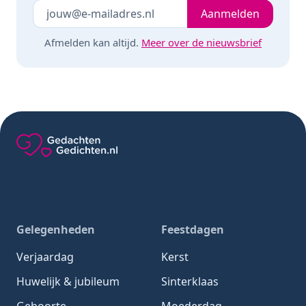
Je e-mailadres
Laat dit veld leeg
Aanmelden
Afmelden kan altijd.
Meer over de nieuwsbrief
Gedachten-Gedichten.nl — naar de homepage
Gelegenheden
Feestdagen
Verjaardag
Kerst
Huwelijk & jubileum
Sinterklaas
Geboorte
Moederdag