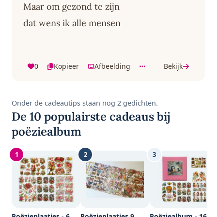
Maar om gezond te zijn
dat wens ik alle mensen
0
Kopieer
Afbeelding
Bekijk
Onder de cadeautips staan nog 2 gedichten.
De 10 populairste cadeaus bij
poëziealbum
1
2
3
Poëzieplaatjes - 6
Poëzieplaatjes 9
Poëziealbum - 16x1