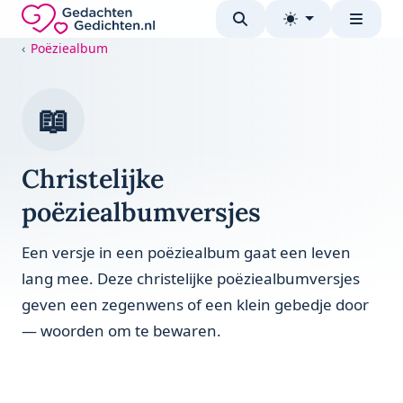
Direct naar de inhoud
Gedachten-Gedichten.nl — naar de homepage
Poëziealbum
📖
Christelijke
poëziealbumversjes
Een versje in een poëziealbum gaat een leven
lang mee. Deze christelijke poëziealbumversjes
geven een zegenwens of een klein gebedje door
— woorden om te bewaren.