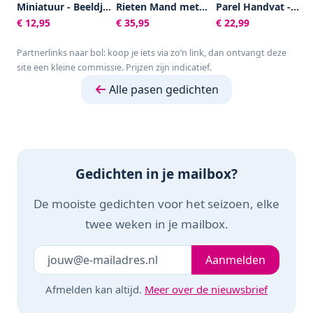
Miniatuur - Beeldjes
Rieten Mand met
Parel Handvat -
- Wit - Konijn - 20
Handvat |
Paasmandje -
€ 12,95
€ 35,95
€ 22,99
stuks - Pasen -
35x30x35cm |
Waterdichte
Decoratie -
Lichtgewicht |
Voering -
Partnerlinks naar bol: koop je iets via zo’n link, dan ontvangt deze
Landschap - DIY
Picnic Pasen
Strooimandje
site een kleine commissie. Prijzen zijn indicatief.
Decoratie |
Bruiloft -
Paasmandje
Picknickmand
Alle pasen gedichten
Handgeweven
Rieten - Gevlochten
Bloemenmand -
Fruit Mand -
Decoratief
Rotanmandje met
Lint - Picnic Pasen
Decoratie -
Gedichten in je mailbox?
Handgeweven -
Klein - 19 x 9 cm
De mooiste gedichten voor het seizoen, elke
twee weken in je mailbox.
Je e-mailadres
Laat dit veld leeg
Aanmelden
Afmelden kan altijd.
Meer over de nieuwsbrief