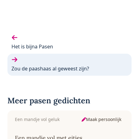
Vorige gedicht:
Het is bijna Pasen
Volgende gedicht:
Zou de paashaas al geweest zijn?
Meer pasen gedichten
Maak persoonlijk
Een mandje vol geluk
Een mandje vol met eitjes,