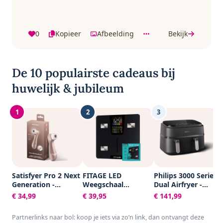
0
Kopieer
Afbeelding
Bekijk
De 10 populairste cadeaus bij
huwelijk & jubileum
1
2
3
Satisfyer Pro 2 Next
FITAGE LED
Philips 3000 Series
Generation -
Weegschaal
Dual Airfryer -
Luchtdrukvibrator
Personenweegschaal
NA351/00 - Dubbele
€ 34,99
€ 39,95
€ 141,99
met 11
Digitaal - Slimme
Mand - 9L - Tot 6
intensiteitsniveaus -
Weegschaal met 17x
Personen -
Partnerlinks naar bol: koop je iets via zo’n link, dan ontvangt deze
waterdicht
Lichaamsanalyse -
Zwart/Zilver