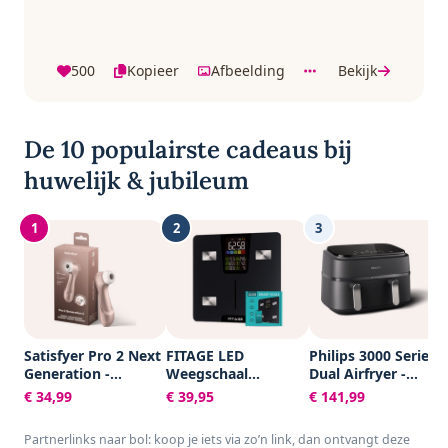
500
Kopieer
Afbeelding
Bekijk
De 10 populairste cadeaus bij
huwelijk & jubileum
1
2
3
Satisfyer Pro 2 Next
FITAGE LED
Philips 3000 Series
Generation -
Weegschaal
Dual Airfryer -
Luchtdrukvibrator
Personenweegschaal
NA351/00 - Dubbele
€ 34,99
€ 39,95
€ 141,99
met 11
Digitaal - Slimme
Mand - 9L - Tot 6
intensiteitsniveaus -
Weegschaal met 17x
Personen -
Partnerlinks naar bol: koop je iets via zo’n link, dan ontvangt deze
waterdicht
Lichaamsanalyse -
Zwart/Zilver