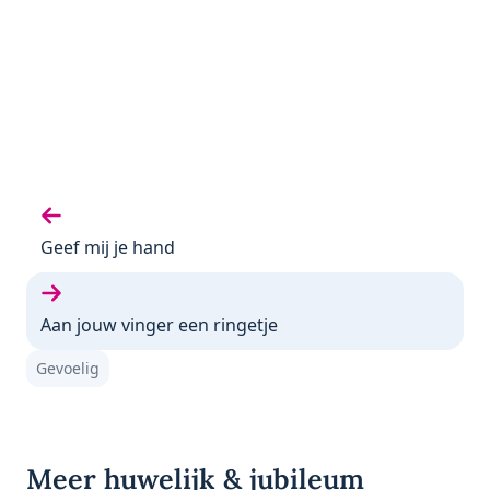
Vorige gedicht:
Geef mij je hand
Volgende gedicht:
Aan jouw vinger een ringetje
Gevoelig
Meer huwelijk & jubileum