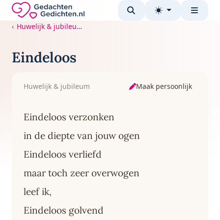
Direct naar de inhoud
Gedachten-Gedichten.nl — naar de homepage
Huwelijk & jubileum
Eindeloos
Maak persoonlijk
Huwelijk & jubileum
Eindeloos verzonken
in de diepte van jouw ogen
Eindeloos verliefd
maar toch zeer overwogen
leef ik,
Eindeloos golvend