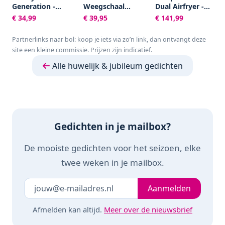
Generation -
Weegschaal
Dual Airfryer -
Luchtdrukvibrator
Personenweegschaal
NA351/00 - Dubbele
€ 34,99
€ 39,95
€ 141,99
met 11
Digitaal - Slimme
Mand - 9L - Tot 6
intensiteitsniveaus -
Weegschaal met 17x
Personen -
Partnerlinks naar bol: koop je iets via zo’n link, dan ontvangt deze
waterdicht
Lichaamsanalyse -
Zwart/Zilver
site een kleine commissie. Prijzen zijn indicatief.
Weegschalen -
FITAGE App
Alle huwelijk & jubileum gedichten
Gedichten in je mailbox?
De mooiste gedichten voor het seizoen, elke
twee weken in je mailbox.
Je e-mailadres
Laat dit veld leeg
Aanmelden
Afmelden kan altijd.
Meer over de nieuwsbrief