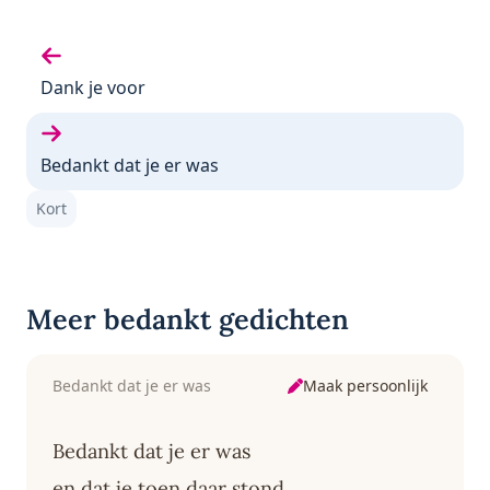
Vorige gedicht:
Dank je voor
Volgende gedicht:
Bedankt dat je er was
Kort
Meer bedankt gedichten
Maak persoonlijk
Bedankt dat je er was
Bedankt dat je er was
en dat je toen daar stond