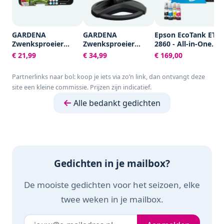
GARDENA
GARDENA
Epson EcoTank ET-
Zwenksproeier
Zwenksproeier
2860 - All-in-One
Aqua S -
AquaZoom compact
Inkttank Printer-
€ 21,99
€ 34,99
€ 169,00
Tuinsproeier - 90 tot
- Tuinsproeier - 9 tot
Zwart
220 m²
216 m²
Partnerlinks naar bol: koop je iets via zo’n link, dan ontvangt deze
site een kleine commissie. Prijzen zijn indicatief.
Alle bedankt gedichten
Gedichten in je mailbox?
De mooiste gedichten voor het seizoen, elke
twee weken in je mailbox.
Je e-mailadres
Laat dit veld leeg